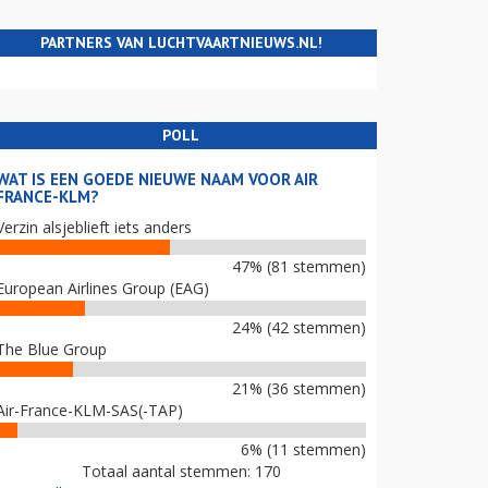
PARTNERS VAN LUCHTVAARTNIEUWS.NL!
POLL
WAT IS EEN GOEDE NIEUWE NAAM VOOR AIR
FRANCE-KLM?
Verzin alsjeblieft iets anders
47% (81 stemmen)
European Airlines Group (EAG)
24% (42 stemmen)
The Blue Group
21% (36 stemmen)
Air-France-KLM-SAS(-TAP)
6% (11 stemmen)
Totaal aantal stemmen: 170