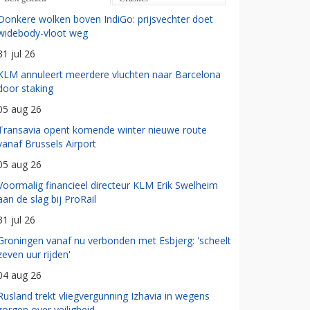
Donkere wolken boven IndiGo: prijsvechter doet
widebody-vloot weg
31 jul 26
KLM annuleert meerdere vluchten naar Barcelona
door staking
05 aug 26
Transavia opent komende winter nieuwe route
vanaf Brussels Airport
05 aug 26
Voormalig financieel directeur KLM Erik Swelheim
aan de slag bij ProRail
31 jul 26
Groningen vanaf nu verbonden met Esbjerg: 'scheelt
zeven uur rijden'
04 aug 26
Rusland trekt vliegvergunning Izhavia in wegens
zorgen over veiligheid