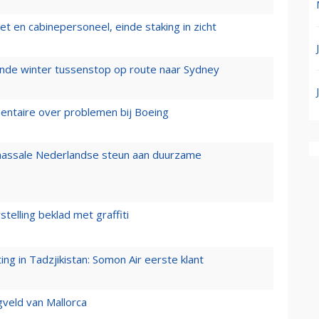
t en cabinepersoneel, einde staking in zicht
mende winter tussenstop op route naar Sydney
mentaire over problemen bij Boeing
 massale Nederlandse steun aan duurzame
stelling beklad met graffiti
g in Tadzjikistan: Somon Air eerste klant
gveld van Mallorca