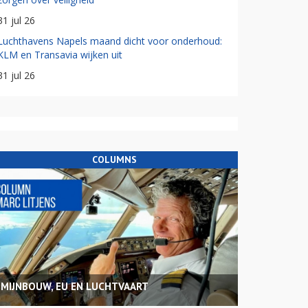
31 jul 26
Luchthavens Napels maand dicht voor onderhoud:
KLM en Transavia wijken uit
31 jul 26
COLUMNS
MIJNBOUW, EU EN LUCHTVAART