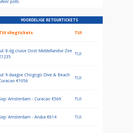
Meer polls
VOORDELIGE RETOURTICKETS
TUI vliegtickets
TUI
Jul: 8-dg cruise Oost Middellandse Zee
TUI
€1235
Jul: 9-daagse Chogogo Dive & Beach
TUI
Curacao €1056
Sep: Amsterdam - Curacao €569
TUI
Sep: Amsterdam - Aruba €614
TUI