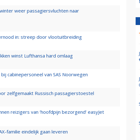
 winter weer passagiersvluchten naar
ernood in: streep door vlootuitbreiding
ukken winst Lufthansa hard omlaag
 bij cabinepersoneel van SAS Noorwegen
voor zelfgemaakt Russisch passagierstoestel
nen reizigers van ‘hoofdpijn bezorgend’ easyJet
X-familie eindelijk gaan leveren