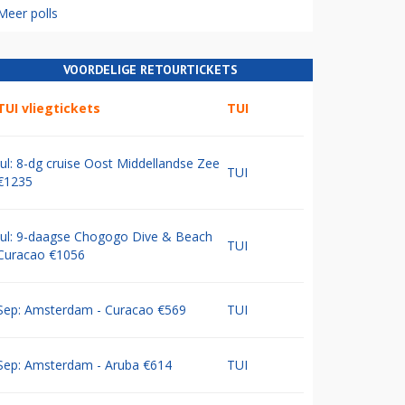
Meer polls
VOORDELIGE RETOURTICKETS
TUI vliegtickets
TUI
Jul: 8-dg cruise Oost Middellandse Zee
TUI
€1235
Jul: 9-daagse Chogogo Dive & Beach
TUI
Curacao €1056
Sep: Amsterdam - Curacao €569
TUI
Sep: Amsterdam - Aruba €614
TUI