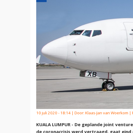
10 juli 2020 - 18:14 | Door:
Klaas-Jan van Woerkom
| 
KUALA LUMPUR - De geplande joint venture t
de coronacrisis werd vertraagd, gaat eind