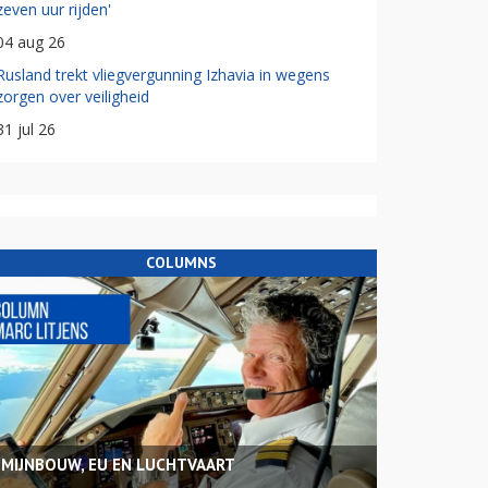
zeven uur rijden'
04 aug 26
Rusland trekt vliegvergunning Izhavia in wegens
zorgen over veiligheid
31 jul 26
COLUMNS
MIJNBOUW, EU EN LUCHTVAART