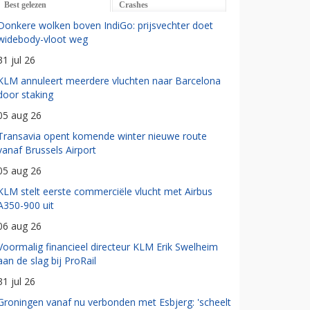
Best gelezen
Crashes
Donkere wolken boven IndiGo: prijsvechter doet
widebody-vloot weg
31 jul 26
KLM annuleert meerdere vluchten naar Barcelona
door staking
05 aug 26
Transavia opent komende winter nieuwe route
vanaf Brussels Airport
05 aug 26
KLM stelt eerste commerciële vlucht met Airbus
A350-900 uit
06 aug 26
Voormalig financieel directeur KLM Erik Swelheim
aan de slag bij ProRail
31 jul 26
Groningen vanaf nu verbonden met Esbjerg: 'scheelt