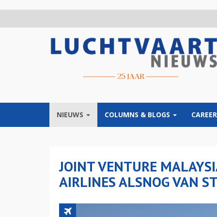
Overslaan
en
naar
de
inhoud
gaan
NIEUWS
COLUMNS & BLOGS
CAREER
JOINT VENTURE MALAYSI
AIRLINES ALSNOG VAN S