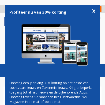
Overslaan
en
x
Digitaal Magazine
Registreer
Check in
naar
Profiteer nu van 30% korting
de
inhoud
gaan
Magazine
Podcasts
Vacatures
Toggl
naviga
Ontvang een jaar lang 30% korting op het beste van
Luchtvaartnieuws en Zakenreisnieuws. Krijg onbeperkt
toegang tot al het nieuws en de bijbehorende Apps.
MALAYSIA AIRLINES EN
Ontvang tevens 12 maanden het Luchtvaartnieuws
JAPAN AIRLINES WILLEN
Magazine in de mail of op de mat.