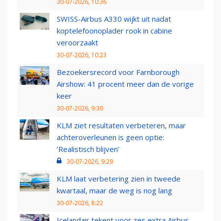
30-07-2026, 10:36
SWISS-Airbus A330 wijkt uit nadat
koptelefoonoplader rook in cabine
veroorzaakt
30-07-2026, 10:23
Bezoekersrecord voor Farnborough
Airshow: 41 procent meer dan de vorige
keer
30-07-2026, 9:30
KLM ziet resultaten verbeteren, maar
achteroverleunen is geen optie:
‘Realistisch blijven’
30-07-2026, 9:29
KLM laat verbetering zien in tweede
kwartaal, maar de weg is nog lang
30-07-2026, 8:22
Icelandair tekent voor zes extra Airbus