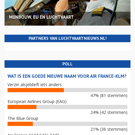
MIJNBOUW, EU EN LUCHTVAART
PARTNERS VAN LUCHTVAARTNIEUWS.NL!
POLL
WAT IS EEN GOEDE NIEUWE NAAM VOOR AIR FRANCE-KLM?
Verzin alsjeblieft iets anders
47% (81 stemmen)
European Airlines Group (EAG)
24% (42 stemmen)
The Blue Group
21% (36 stemmen)