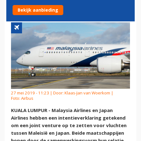
JOINT VENTURE
Bekijk aanbieding
27 mei 2019 - 11:23 | Door:
Klaas-Jan van Woerkom
|
Foto: Airbus
KUALA LUMPUR - Malaysia Airlines en Japan
Airlines hebben een intentieverklaring getekend
om een joint venture op te zetten voor vluchten
tussen Maleisië en Japan. Beide maatschappijen
hopen door de samenwerkingsvorm hun relatie