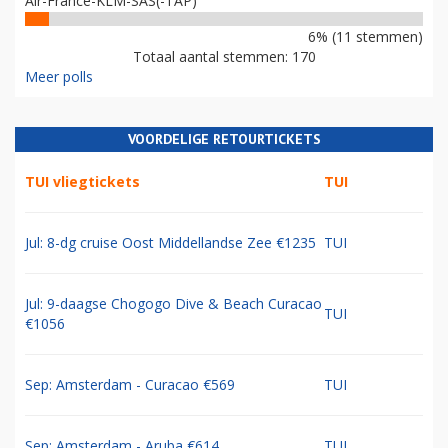
Air-France-KLM-SAS(-TAP)
6% (11 stemmen)
Totaal aantal stemmen: 170
Meer polls
VOORDELIGE RETOURTICKETS
TUI vliegtickets
TUI
Jul: 8-dg cruise Oost Middellandse Zee €1235
TUI
Jul: 9-daagse Chogogo Dive & Beach Curacao
TUI
€1056
Sep: Amsterdam - Curacao €569
TUI
Sep: Amsterdam - Aruba €614
TUI