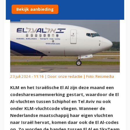
Bekijk aanbieding
23 juli 2024 - 11:16 | Door:
onze redactie
| Foto: Reismedia
KLM en het Israëlische El Al zijn deze maand een
codesharesamenwerking gestart, waardoor de El
Al-vluchten tussen Schiphol en Tel Aviv nu ook
onder KLM-vluchtcode vliegen. Wanneer de
Nederlandse maatschappij haar eigen vluchten
naar Israël hervat, komen daar ook de El Al-codes
op. Zo worden de banden tussen El Al en SkyTeam