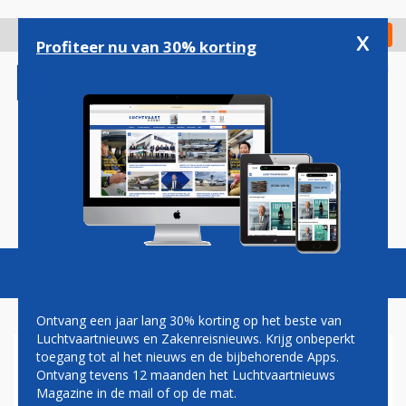
Overslaan
en
x
Digitaal Magazine
Registreer
Check in
naar
Profiteer nu van 30% korting
de
inhoud
gaan
Magazine
Podcasts
Vacatures
Toggl
naviga
Ontvang een jaar lang 30% korting op het beste van
Luchtvaartnieuws en Zakenreisnieuws. Krijg onbeperkt
toegang tot al het nieuws en de bijbehorende Apps.
KLM EN EL AL GESTART MET
Ontvang tevens 12 maanden het Luchtvaartnieuws
CODESHARESAMENWERKING
Magazine in de mail of op de mat.