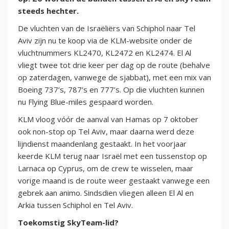
steeds hechter.
De vluchten van de Israëliërs van Schiphol naar Tel
Aviv zijn nu te koop via de KLM-website onder de
vluchtnummers KL2470, KL2472 en KL2474. El Al
vliegt twee tot drie keer per dag op de route (behalve
op zaterdagen, vanwege de sjabbat), met een mix van
Boeing 737’s, 787’s en 777’s. Op die vluchten kunnen
nu Flying Blue-miles gespaard worden.
KLM vloog vóór de aanval van Hamas op 7 oktober
ook non-stop op Tel Aviv, maar daarna werd deze
lijndienst maandenlang gestaakt. In het voorjaar
keerde KLM terug naar Israël met een tussenstop op
Larnaca op Cyprus, om de crew te wisselen, maar
vorige maand is de route weer gestaakt vanwege een
gebrek aan animo. Sindsdien vliegen alleen El Al en
Arkia tussen Schiphol en Tel Aviv.
Toekomstig SkyTeam-lid?