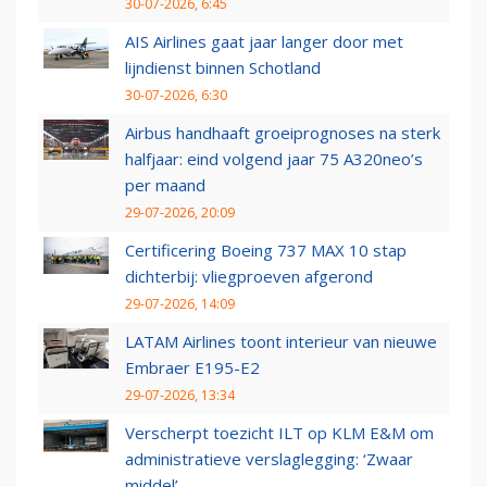
30-07-2026, 6:45
AIS Airlines gaat jaar langer door met
lijndienst binnen Schotland
30-07-2026, 6:30
Airbus handhaaft groeiprognoses na sterk
halfjaar: eind volgend jaar 75 A320neo’s
per maand
29-07-2026, 20:09
Certificering Boeing 737 MAX 10 stap
dichterbij: vliegproeven afgerond
29-07-2026, 14:09
LATAM Airlines toont interieur van nieuwe
Embraer E195-E2
29-07-2026, 13:34
Verscherpt toezicht ILT op KLM E&M om
administratieve verslaglegging: ‘Zwaar
middel’