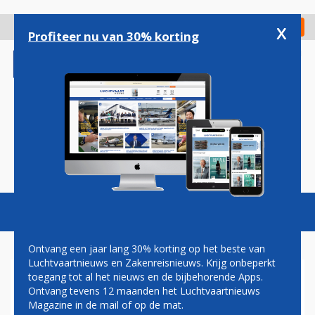
Overslaan
en
x
Digitaal Magazine
Registreer
Check in
naar
Profiteer nu van 30% korting
de
inhoud
gaan
Magazine
Podcasts
Vacatures
Toggl
naviga
Ontvang een jaar lang 30% korting op het beste van
Luchtvaartnieuws en Zakenreisnieuws. Krijg onbeperkt
toegang tot al het nieuws en de bijbehorende Apps.
KLM HOUDT EXTRA
Ontvang tevens 12 maanden het Luchtvaartnieuws
ALGEMENE VERGADERING
Magazine in de mail of op de mat.