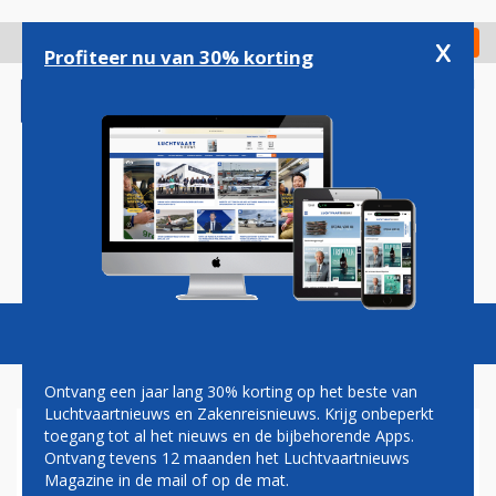
Overslaan
en
x
Digitaal Magazine
Registreer
Check in
naar
Profiteer nu van 30% korting
de
inhoud
gaan
Magazine
Podcasts
Vacatures
Toggl
naviga
Ontvang een jaar lang 30% korting op het beste van
Luchtvaartnieuws en Zakenreisnieuws. Krijg onbeperkt
toegang tot al het nieuws en de bijbehorende Apps.
KLM: KOSTELOOS OMBOEKEN
Ontvang tevens 12 maanden het Luchtvaartnieuws
IN VERBAND MET STAKING
Magazine in de mail of op de mat.