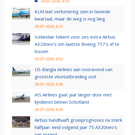
30-07-2026, 9:29
KLM laat verbetering zien in tweede
kwartaal, maar de weg is nog lang
30-07-2026, 8:22
Icelandair tekent voor zes extra Airbus
A320neo's om laatste Boeing 757's af te
lossen
30-07-2026, 6:52
US-Bangla Airlines aan vooravond van
grootste vlootuitbreiding ooit
30-07-2026, 6:45
AIS Airlines gaat jaar langer door met
lijndienst binnen Schotland
30-07-2026, 6:30
Airbus handhaaft groeiprognoses na sterk
halfjaar: eind volgend jaar 75 A320neo’s
per maand