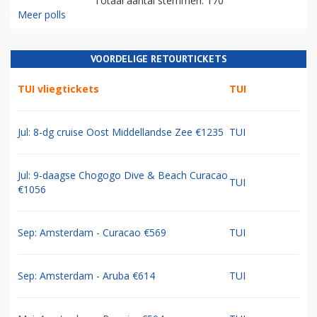
Totaal aantal stemmen: 170
Meer polls
VOORDELIGE RETOURTICKETS
TUI vliegtickets
TUI
Jul: 8-dg cruise Oost Middellandse Zee €1235
TUI
Jul: 9-daagse Chogogo Dive & Beach Curacao
TUI
€1056
Sep: Amsterdam - Curacao €569
TUI
Sep: Amsterdam - Aruba €614
TUI