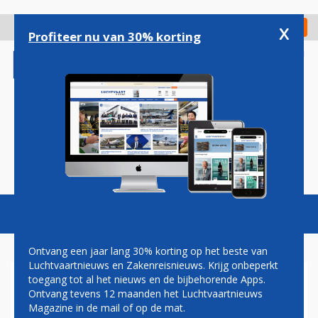
Overslaan
en
x
Digitaal Magazine
Registreer
Check in
naar
Profiteer nu van 30% korting
de
inhoud
gaan
Magazine
Podcasts
Vacatures
Toggl
naviga
Ontvang een jaar lang 30% korting op het beste van
Luchtvaartnieuws en Zakenreisnieuws. Krijg onbeperkt
toegang tot al het nieuws en de bijbehorende Apps.
KLM MET BOEING 787-9 OOK
Ontvang tevens 12 maanden het Luchtvaartnieuws
NAAR CALGARY EN
Magazine in de mail of op de mat.