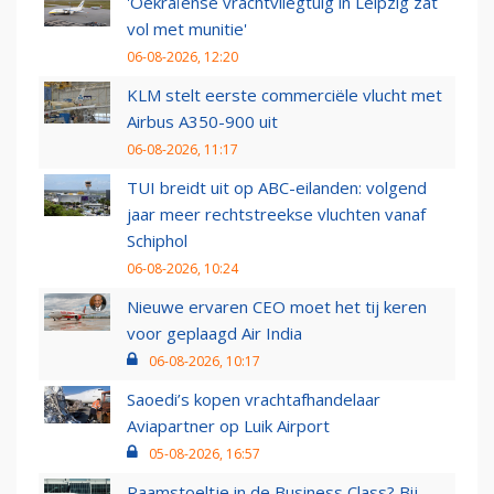
'Oekraïense vrachtvliegtuig in Leipzig zat
vol met munitie'
06-08-2026, 12:20
KLM stelt eerste commerciële vlucht met
Airbus A350-900 uit
06-08-2026, 11:17
TUI breidt uit op ABC-eilanden: volgend
jaar meer rechtstreekse vluchten vanaf
Schiphol
06-08-2026, 10:24
Nieuwe ervaren CEO moet het tij keren
voor geplaagd Air India
06-08-2026, 10:17
Saoedi’s kopen vrachtafhandelaar
Aviapartner op Luik Airport
05-08-2026, 16:57
Raamstoeltje in de Business Class? Bij