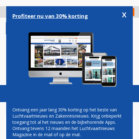
Overslaan
en
x
Digitaal Magazine
Registreer
Check in
naar
Profiteer nu van 30% korting
de
inhoud
gaan
Magazine
Podcasts
Vacatures
Toggl
naviga
Ontvang een jaar lang 30% korting op het beste van
Luchtvaartnieuws en Zakenreisnieuws. Krijg onbeperkt
toegang tot al het nieuws en de bijbehorende Apps.
KLM OVER INREISVERBOD:
Ontvang tevens 12 maanden het Luchtvaartnieuws
REGELS ZIJN REGELS
Magazine in de mail of op de mat.