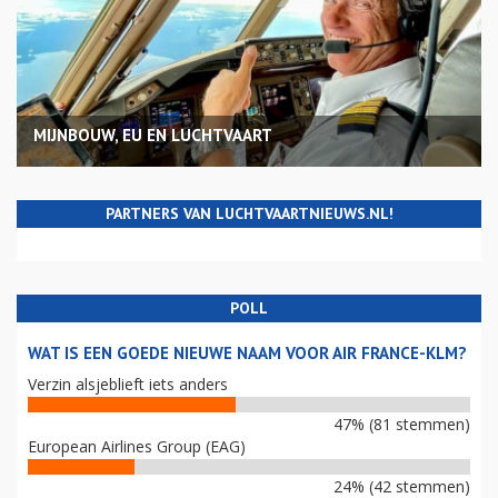
MIJNBOUW, EU EN LUCHTVAART
PARTNERS VAN LUCHTVAARTNIEUWS.NL!
POLL
WAT IS EEN GOEDE NIEUWE NAAM VOOR AIR FRANCE-KLM?
Verzin alsjeblieft iets anders
47% (81 stemmen)
European Airlines Group (EAG)
24% (42 stemmen)