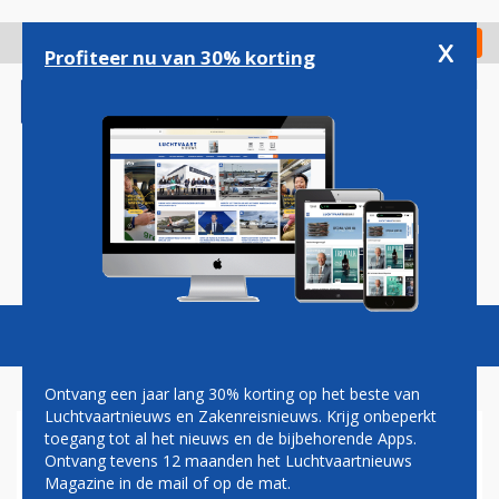
Overslaan
en
x
Digitaal Magazine
Registreer
Check in
naar
Profiteer nu van 30% korting
de
inhoud
gaan
Magazine
Podcasts
Vacatures
Toggl
naviga
Ontvang een jaar lang 30% korting op het beste van
Luchtvaartnieuws en Zakenreisnieuws. Krijg onbeperkt
toegang tot al het nieuws en de bijbehorende Apps.
KLM SCHRAPT VLEES
Ontvang tevens 12 maanden het Luchtvaartnieuws
MOGELIJK WERELDWIJD VAN
Magazine in de mail of op de mat.