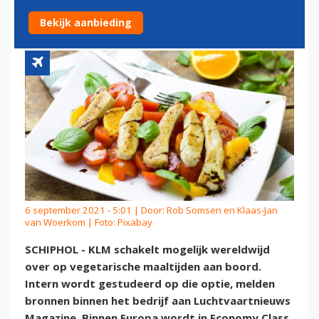
HET MENU
Bekijk aanbieding
6 september 2021 - 5:01 | Door:
Rob Somsen en Klaas-Jan
van Woerkom
| Foto: Pixabay
SCHIPHOL - KLM schakelt mogelijk wereldwijd
over op vegetarische maaltijden aan boord.
Intern wordt gestudeerd op die optie, melden
bronnen binnen het bedrijf aan Luchtvaartnieuws
Magazine. Binnen Europa wordt in Economy Class