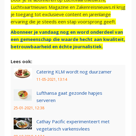
Luchtvaartnieuws Magazine en Zakenreisnieuws.nl krijg
je toegang tot exclusieve content en jarenlange
ervaring die je steeds een stap voorsprong geeft.
Abonneer je vandaag nog en word onderdeel van
een gemeenschap die waarde hecht aan kwaliteit,
betrouwbaarheid en échte journalistiek.
Lees ook:
Catering KLM wordt nog duurzamer
11-05-2021, 13:14
Lufthansa gaat gezonde hapjes
serveren
25-01-2021, 12:38
Cathay Pacific experimenteert met
vegetarisch varkensvlees