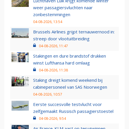
Luchthaven Luik krijgt komende winter
weer passagiersvluchten naar
zonbestemmingen
04-08-2026, 13:54
Brussels Airlines grijpt ternauwernood in:
streep door vlootuitbreiding
04-08-2026, 11:47
Stakingen en dure brandstof drukken
winst Lufthansa hard omlaag
04-08-2026, 11:38
Staking dreigt komend weekend bij
cabinepersoneel van SAS Noorwegen
04-08-2026, 10:57
Eerste succesvolle testvlucht voor
zelfgemaakt Russisch passagierstoestel
04-08-2026, 9:54
Air France-KLM aast op terugwinnen