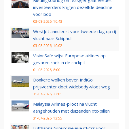
Biedingsoorlog om easyJet gaat verder:
investeerders krijgen dezelfde deadline
voor bod
03-08-2026, 10:43
WestJet annuleert voor tweede dag op rij
vlucht naar Schiphol
03-08-2026, 10:02
VisionSafe wijst Europese airlines op
gevaren rook in de cockpit
01-08-2026, 8:00
Donkere wolken boven IndiGo:
prijsvechter doet widebody-vloot weg
31-07-2026, 22:01
Malaysia Airlines-piloot na vlucht
aangehouden met duizenden xtc-pillen
31-07-2026, 13:55
Lufthansa Group: nieuwe CEO’s voor