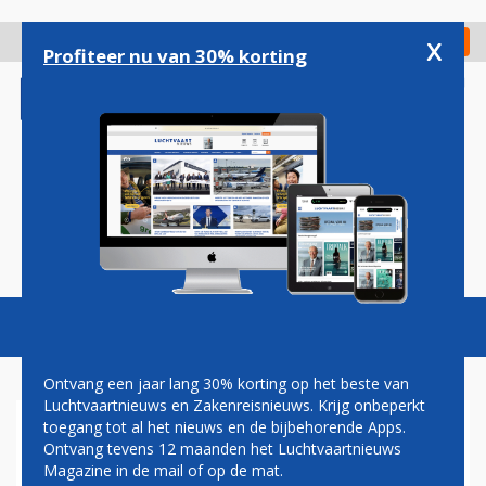
Overslaan
en
x
Digitaal Magazine
Registreer
Check in
naar
Profiteer nu van 30% korting
de
inhoud
gaan
Magazine
Podcasts
Vacatures
Toggl
naviga
Ontvang een jaar lang 30% korting op het beste van
Luchtvaartnieuws en Zakenreisnieuws. Krijg onbeperkt
toegang tot al het nieuws en de bijbehorende Apps.
KLM STAAKT LIJNDIENST
Ontvang tevens 12 maanden het Luchtvaartnieuws
NAAR SOUTHAMPTON
Magazine in de mail of op de mat.