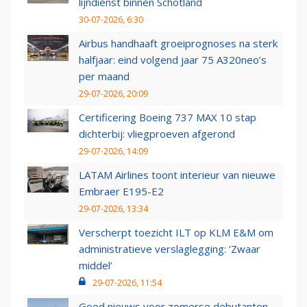
lijndienst binnen Schotland
30-07-2026, 6:30
Airbus handhaaft groeiprognoses na sterk
halfjaar: eind volgend jaar 75 A320neo’s
per maand
29-07-2026, 20:09
Certificering Boeing 737 MAX 10 stap
dichterbij: vliegproeven afgerond
29-07-2026, 14:09
LATAM Airlines toont interieur van nieuwe
Embraer E195-E2
29-07-2026, 13:34
Verscherpt toezicht ILT op KLM E&M om
administratieve verslaglegging: ‘Zwaar
middel’
29-07-2026, 11:54
Goed nieuws voor zomerse debutanten