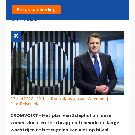
SCHRAPPEN: 'ER ZIJN ANDERE
Bekijk aanbieding
OPTIES'
27 mei 2022 - 12:11 | Door:
Klaas-Jan van Woerkom
|
Foto: Reismedia
CROMVOIRT - Het plan van Schiphol om deze
zomer vluchten te schrappen teneinde de lange
wachtrijen te beteugelen kan niet op bijval