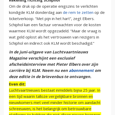
Rekening richting Schiphol
Om de druk op de operatie enigszins te verlichten
kondigde KLM donderdag aan
de rem te zetten
op de
ticketverkoop. “Met pijn in het hart”, zegt Elbers.
Schiphol kan een factuur verwachten voor de kosten
waarmee KLM wordt opgezadeld. “Maar de vraag is
wat geld oplost als het vertrouwen van reizigers in
Schiphol en indirect ook KLM wordt beschadigd.”
In de juni-uitgave van Luchtvaartnieuws
Magazine verschijnt een exclusief
afscheidsinterview met Pieter Elbers over zijn
carrière bij KLM. Neem nu een
abonnement
om
deze editie in de brievenbus te ontvangen.
Even dit:
Luchtvaartnieuws bestaat inmiddels bijna 25 jaar. In
een tijd waarin talloze vergelijkbare bronnen en
nieuwkomers met veel minder historie om aandacht
schreeuwen, is het belangrijk om betrouwbare
platforms te hebben die niet alleen nieuws brengen,