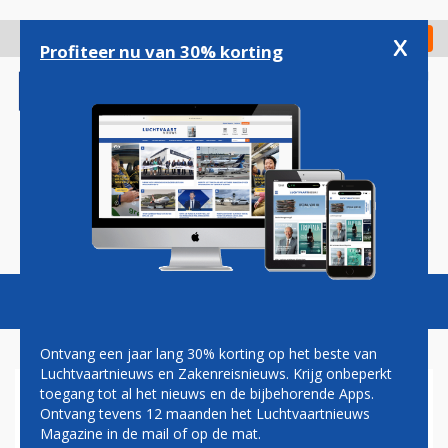
Overslaan
en
x
Digitaal Magazine
Registreer
Check in
naar
Profiteer nu van 30% korting
de
inhoud
gaan
Magazine
Podcasts
Vacatures
Toggl
naviga
Ontvang een jaar lang 30% korting op het beste van
Luchtvaartnieuws en Zakenreisnieuws. Krijg onbeperkt
toegang tot al het nieuws en de bijbehorende Apps.
KLM-TOPMAN KRAAKT PLAN
Ontvang tevens 12 maanden het Luchtvaartnieuws
SCHIPHOL OM VLUCHTEN TE
Magazine in de mail of op de mat.