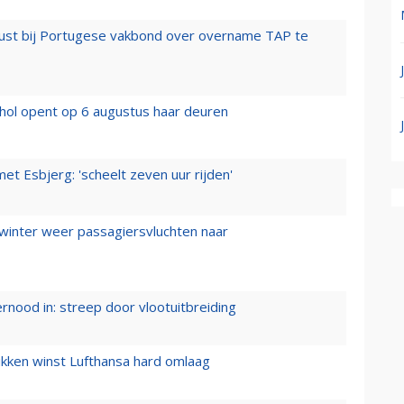
rust bij Portugese vakbond over overname TAP te
hol opent op 6 augustus haar deuren
t Esbjerg: 'scheelt zeven uur rijden'
 winter weer passagiersvluchten naar
ernood in: streep door vlootuitbreiding
ukken winst Lufthansa hard omlaag