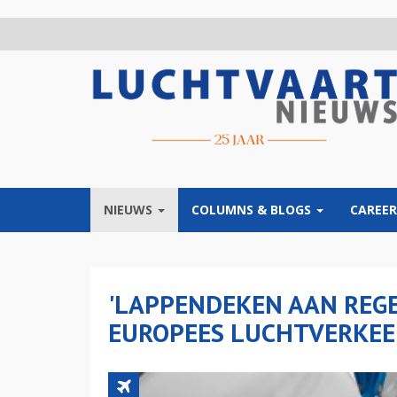
Overslaan
en
naar
de
inhoud
gaan
NIEUWS
COLUMNS & BLOGS
CAREER
'LAPPENDEKEN AAN REG
EUROPEES LUCHTVERKEE