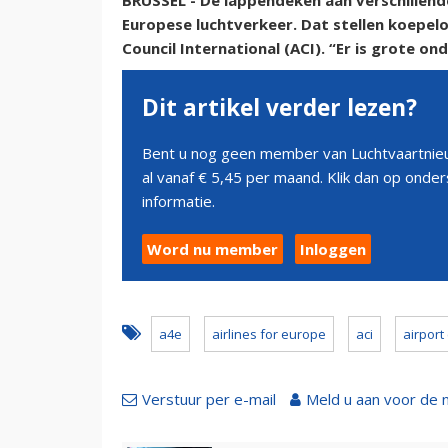
BRUSSEL - De lappendeken aan verschillende
Europese luchtverkeer. Dat stellen koepelor
Council International (ACI). “Er is grote o
Dit artikel verder lezen?
Bent u nog geen member van Luchtvaartnieu
al vanaf € 5,45 per maand. Klik dan op ond
informatie.
Word nu member
Inloggen
a4e
airlines for europe
aci
airport
Verstuur per e-mail
Meld u aan voor de 