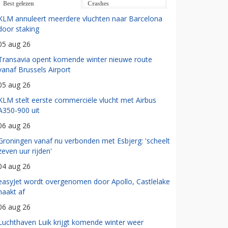
Best gelezen
Crashes
KLM annuleert meerdere vluchten naar Barcelona
door staking
05 aug 26
Transavia opent komende winter nieuwe route
vanaf Brussels Airport
05 aug 26
KLM stelt eerste commerciële vlucht met Airbus
A350-900 uit
06 aug 26
Groningen vanaf nu verbonden met Esbjerg: 'scheelt
zeven uur rijden'
04 aug 26
easyJet wordt overgenomen door Apollo, Castlelake
haakt af
06 aug 26
Luchthaven Luik krijgt komende winter weer