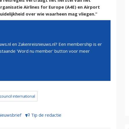
 reisregels vertraagt het herstel van het
ganisatie Airlines for Europe (A4E) en Airport
nduidelijkheid over wie waarheen mag vliegen.”
ws.nl en Zakenreisnieuws.nl? Een membership is er
erstaande 'Word nu member' button voor meer
 council international
nieuwsbrief
Tip de redactie