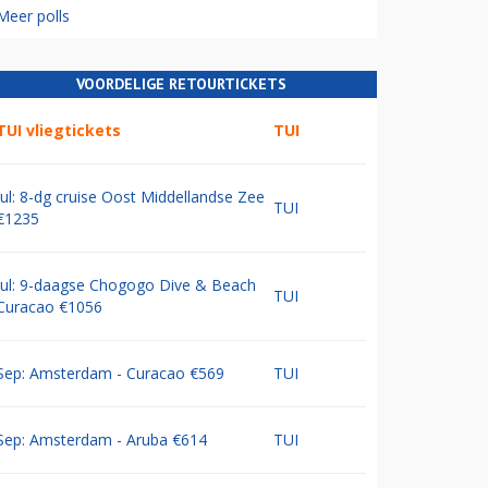
Meer polls
VOORDELIGE RETOURTICKETS
TUI vliegtickets
TUI
Jul: 8-dg cruise Oost Middellandse Zee
TUI
€1235
Jul: 9-daagse Chogogo Dive & Beach
TUI
Curacao €1056
Sep: Amsterdam - Curacao €569
TUI
Sep: Amsterdam - Aruba €614
TUI