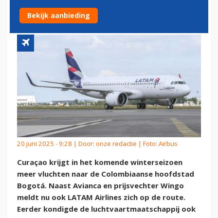
COLOMBIA NAAR CURAÇAO
Bekijk aanbieding
20 juni 2025 - 9:28 | Door:
onze redactie
| Foto: Airbus
Curaçao krijgt in het komende winterseizoen
meer vluchten naar de Colombiaanse hoofdstad
Bogotá. Naast Avianca en prijsvechter Wingo
meldt nu ook LATAM Airlines zich op de route.
Eerder kondigde de luchtvaartmaatschappij ook