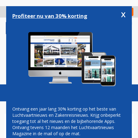
Overslaan
en
x
Digitaal Magazine
Registreer
Check in
naar
Profiteer nu van 30% korting
de
inhoud
gaan
Magazine
Podcasts
Vacatures
Toggl
naviga
Ontvang een jaar lang 30% korting op het beste van
Luchtvaartnieuws en Zakenreisnieuws. Krijg onbeperkt
toegang tot al het nieuws en de bijbehorende Apps.
LATAM AIRLINES IN DE
Ontvang tevens 12 maanden het Luchtvaartnieuws
WINTER OOK VANUIT
Magazine in de mail of op de mat.