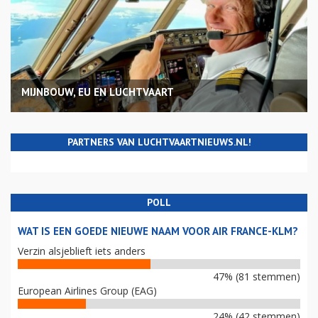
MIJNBOUW, EU EN LUCHTVAART
PARTNERS VAN LUCHTVAARTNIEUWS.NL!
POLL
WAT IS EEN GOEDE NIEUWE NAAM VOOR AIR FRANCE-KLM?
Verzin alsjeblieft iets anders
47% (81 stemmen)
European Airlines Group (EAG)
24% (42 stemmen)