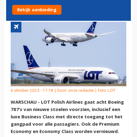
LUXE BUSINESS CLASS
Bekijk aanbieding
6 oktober 2023 - 11:18 | Door:
onze redactie
| Foto: LOT
WARSCHAU - LOT Polish Airlines gaat acht Boeing
787’s van nieuwe stoelen voorzien, inclusief een
luxe Business Class met directe toegang tot het
gangpad voor alle passagiers. Ook de Premium
Economy en Economy Class worden vernieuwd.