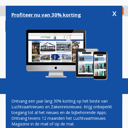
Overslaan
en
x
Digitaal Magazine
Registreer
Check in
naar
Profiteer nu van 30% korting
de
inhoud
gaan
Magazine
Podcasts
Vacatures
Toggl
naviga
Ontvang een jaar lang 30% korting op het beste van
Luchtvaartnieuws en Zakenreisnieuws. Krijg onbeperkt
toegang tot al het nieuws en de bijbehorende Apps.
LOT INTRODUCEERT NIEUW
Ontvang tevens 12 maanden het Luchtvaartnieuws
BOORDPRODUCT, INCLUSIEF
Magazine in de mail of op de mat.