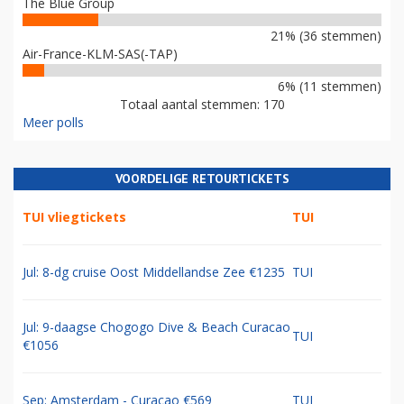
The Blue Group
21% (36 stemmen)
Air-France-KLM-SAS(-TAP)
6% (11 stemmen)
Totaal aantal stemmen: 170
Meer polls
VOORDELIGE RETOURTICKETS
TUI vliegtickets
TUI
Jul: 8-dg cruise Oost Middellandse Zee €1235
TUI
Jul: 9-daagse Chogogo Dive & Beach Curacao
TUI
€1056
Sep: Amsterdam - Curacao €569
TUI