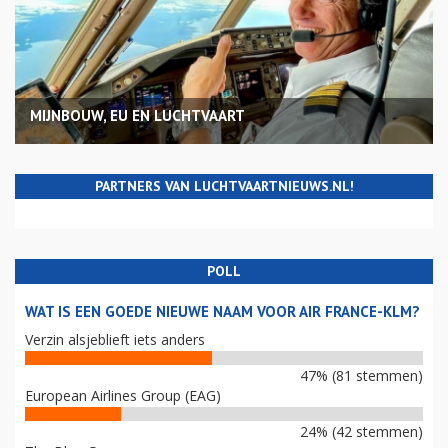
MIJNBOUW, EU EN LUCHTVAART
PARTNERS VAN LUCHTVAARTNIEUWS.NL!
POLL
WAT IS EEN GOEDE NIEUWE NAAM VOOR AIR FRANCE-KLM?
Verzin alsjeblieft iets anders
47% (81 stemmen)
European Airlines Group (EAG)
24% (42 stemmen)