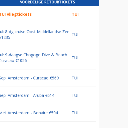
VOORDELIGE RETOURTICKETS
TUI vliegtickets
TUI
Jul: 8-dg cruise Oost Middellandse Zee
TUI
€1235
Jul: 9-daagse Chogogo Dive & Beach
TUI
Curacao €1056
Sep: Amsterdam - Curacao €569
TUI
Sep: Amsterdam - Aruba €614
TUI
Mei: Amsterdam - Bonaire €594
TUI