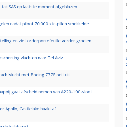
 tak SAS op laatste moment afgeblazen
elen nadat piloot 70.000 xtc-pillen smokkelde
elling en ziet orderportefeuille verder groeien
chorting vluchten naar Tel Aviv
vrachtvlucht met Boeing 777F ooit uit
happij gaat afscheid nemen van A220-100-vloot
 Apollo, Castlelake haakt af
n de luchtvaart