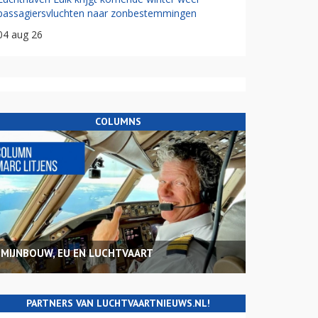
passagiersvluchten naar zonbestemmingen
04 aug 26
COLUMNS
MIJNBOUW, EU EN LUCHTVAART
PARTNERS VAN LUCHTVAARTNIEUWS.NL!