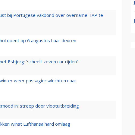
rust bij Portugese vakbond over overname TAP te
hol opent op 6 augustus haar deuren
t Esbjerg: 'scheelt zeven uur rijden'
 winter weer passagiersvluchten naar
ernood in: streep door vlootuitbreiding
ukken winst Lufthansa hard omlaag