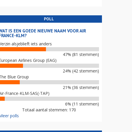
POLL
WAT IS EEN GOEDE NIEUWE NAAM VOOR AIR
FRANCE-KLM?
Verzin alsjeblieft iets anders
47% (81 stemmen)
European Airlines Group (EAG)
24% (42 stemmen)
The Blue Group
21% (36 stemmen)
Air-France-KLM-SAS(-TAP)
6% (11 stemmen)
Totaal aantal stemmen: 170
Meer polls