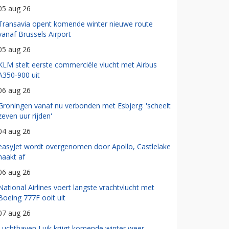
05 aug 26
Transavia opent komende winter nieuwe route
vanaf Brussels Airport
05 aug 26
KLM stelt eerste commerciële vlucht met Airbus
A350-900 uit
06 aug 26
Groningen vanaf nu verbonden met Esbjerg: 'scheelt
zeven uur rijden'
04 aug 26
easyJet wordt overgenomen door Apollo, Castlelake
haakt af
06 aug 26
National Airlines voert langste vrachtvlucht met
Boeing 777F ooit uit
07 aug 26
Luchthaven Luik krijgt komende winter weer