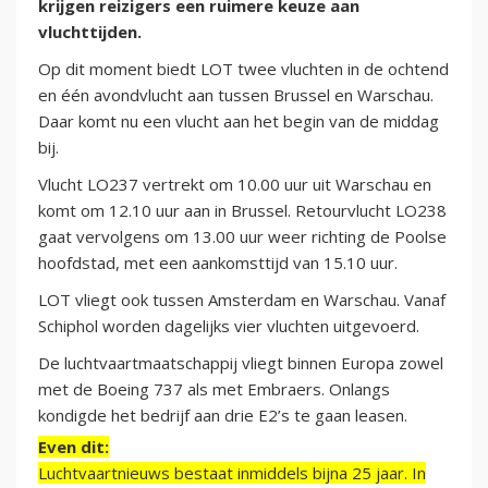
krijgen reizigers een ruimere keuze aan
vluchttijden.
Op dit moment biedt LOT twee vluchten in de ochtend
en één avondvlucht aan tussen Brussel en Warschau.
Daar komt nu een vlucht aan het begin van de middag
bij.
Vlucht LO237 vertrekt om 10.00 uur uit Warschau en
komt om 12.10 uur aan in Brussel. Retourvlucht LO238
gaat vervolgens om 13.00 uur weer richting de Poolse
hoofdstad, met een aankomsttijd van 15.10 uur.
LOT vliegt ook tussen Amsterdam en Warschau. Vanaf
Schiphol worden dagelijks vier vluchten uitgevoerd.
De luchtvaartmaatschappij vliegt binnen Europa zowel
met de Boeing 737 als met Embraers. Onlangs
kondigde het bedrijf aan drie E2’s te gaan leasen.
Even dit:
Luchtvaartnieuws bestaat inmiddels bijna 25 jaar. In