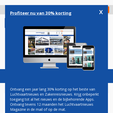
Overslaan
en
x
Digitaal Magazine
Registreer
Check in
naar
Profiteer nu van 30% korting
de
inhoud
gaan
Magazine
Podcasts
Vacatures
Toggl
naviga
Ontvang een jaar lang 30% korting op het beste van
Luchtvaartnieuws en Zakenreisnieuws. Krijg onbeperkt
toegang tot al het nieuws en de bijbehorende Apps.
LOT VERHOOGT AANTAL
Ontvang tevens 12 maanden het Luchtvaartnieuws
VLUCHTEN TUSSEN BRUSSEL
Magazine in de mail of op de mat.