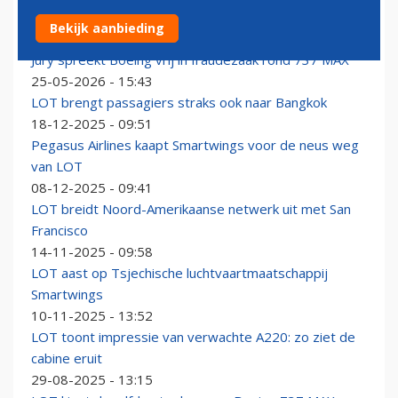
LOT opent in maart 2027 nieuwe route naar Hanoi
Bekijk aanbieding
31-07-2026 - 09:59
Jury spreekt Boeing vrij in fraudezaak rond 737 MAX
25-05-2026 - 15:43
LOT brengt passagiers straks ook naar Bangkok
18-12-2025 - 09:51
Pegasus Airlines kaapt Smartwings voor de neus weg
van LOT
08-12-2025 - 09:41
LOT breidt Noord-Amerikaanse netwerk uit met San
Francisco
14-11-2025 - 09:58
LOT aast op Tsjechische luchtvaartmaatschappij
Smartwings
10-11-2025 - 13:52
LOT toont impressie van verwachte A220: zo ziet de
cabine eruit
29-08-2025 - 13:15