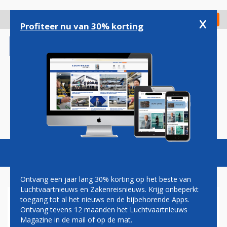
Overslaan
en
x
Digitaal Magazine
Registreer
Check in
naar
Profiteer nu van 30% korting
de
inhoud
gaan
Magazine
Podcasts
Vacatures
Toggl
naviga
Ontvang een jaar lang 30% korting op het beste van
Luchtvaartnieuws en Zakenreisnieuws. Krijg onbeperkt
toegang tot al het nieuws en de bijbehorende Apps.
LOT
Ontvang tevens 12 maanden het Luchtvaartnieuws
Magazine in de mail of op de mat.