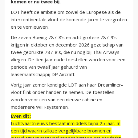
komen er nu twee bij.
LOT heeft de ambitie om zowel de Europese als de
intercontinentale vloot de komende jaren te vergroten
en te vernieuwen.
De zeven Boeing 787-8’s en acht grotere 787-9’s
krijgen in oktober en december 2026 gezelschap van
twee gebruikte 787-8’s, die nu nog bij Thai Airways
vliegen. De tien jaar oude toestellen worden voor een
periode van twaalf jaar gehuurd van
leasemaatschappij DP Aircraft.
Vorig jaar zomer kondigde LOT aan haar Dreamliner-
vloot flink onder handen te nemen. De toestellen
worden voorzien van een nieuwe cabine en
modernere WiFi-systemen.
Even dit:
Luchtvaartnieuws bestaat inmiddels bijna 25 jaar. In
een tijd waarin talloze vergelijkbare bronnen en