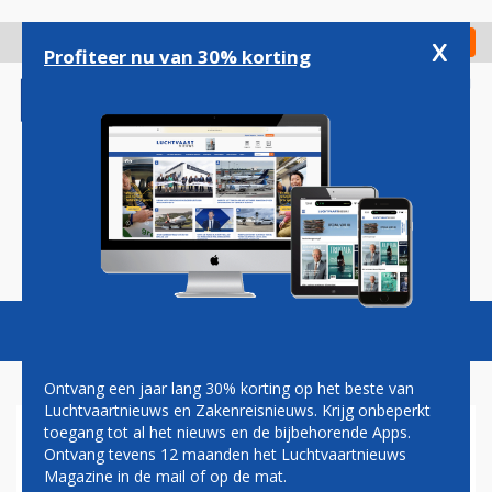
Overslaan
en
x
Digitaal Magazine
Registreer
Check in
naar
Profiteer nu van 30% korting
de
inhoud
gaan
Magazine
Podcasts
Vacatures
Toggl
naviga
Ontvang een jaar lang 30% korting op het beste van
Luchtvaartnieuws en Zakenreisnieuws. Krijg onbeperkt
toegang tot al het nieuws en de bijbehorende Apps.
LOT BREIDT BOEING 787
Ontvang tevens 12 maanden het Luchtvaartnieuws
DREAMLINER-VLOOT VERDER
Magazine in de mail of op de mat.