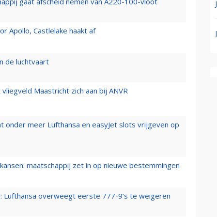
happij gaat afscheid nemen van A220-100-vloot
 Apollo, Castlelake haakt af
n de luchtvaart
t vliegveld Maastricht zich aan bij ANVR
t onder meer Lufthansa en easyJet slots vrijgeven op
ansen: maatschappij zet in op nieuwe bestemmingen
er: Lufthansa overweegt eerste 777-9’s te weigeren