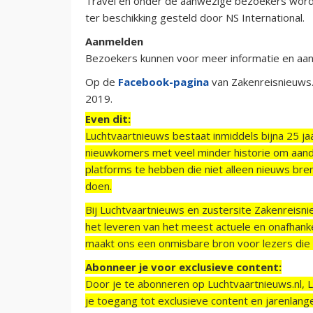
Travel en onder de aanwezige bezoekers worden
ter beschikking gesteld door NS International.
Aanmelden
Bezoekers kunnen voor meer informatie en aa
Op de
Facebook-pagina
van Zakenreisnieuws.n
2019.
Even dit:
Luchtvaartnieuws bestaat inmiddels bijna 25 jaa
nieuwkomers met veel minder historie om aand
platforms te hebben die niet alleen nieuws bre
doen.
Bij Luchtvaartnieuws en zustersite Zakenreisn
het leveren van het meest actuele en onafhankel
maakt ons een onmisbare bron voor lezers die g
Abonneer je voor exclusieve content:
Door je te abonneren op Luchtvaartnieuws.nl, 
je toegang tot exclusieve content en jarenlang