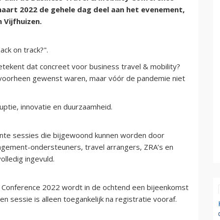
3 maart 2022 de gehele dag deel aan het evenement,
Vijfhuizen.
ck on track?".
ekent dat concreet voor business travel & mobility?
 voorheen gewenst waren, maar vóór de pandemie niet
uptie, innovatie en duurzaamheid.
ante sessies die bijgewoond kunnen worden door
nagement-ondersteuners, travel arrangers, ZRA’s en
olledig ingevuld.
y Conference 2022 wordt in de ochtend een bijeenkomst
 sessie is alleen toegankelijk na registratie vooraf.