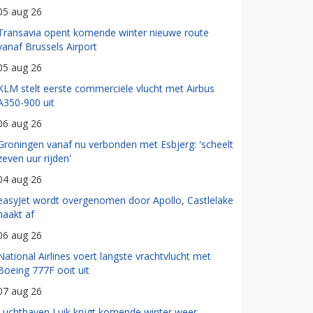
05 aug 26
Transavia opent komende winter nieuwe route
vanaf Brussels Airport
05 aug 26
KLM stelt eerste commerciële vlucht met Airbus
A350-900 uit
06 aug 26
Groningen vanaf nu verbonden met Esbjerg: 'scheelt
zeven uur rijden'
04 aug 26
easyJet wordt overgenomen door Apollo, Castlelake
haakt af
06 aug 26
National Airlines voert langste vrachtvlucht met
Boeing 777F ooit uit
07 aug 26
Luchthaven Luik krijgt komende winter weer