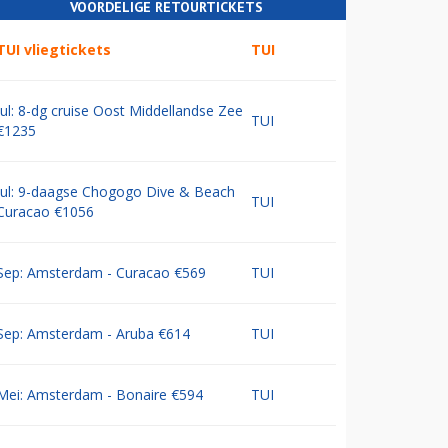
VOORDELIGE RETOURTICKETS
TUI vliegtickets
TUI
Jul: 8-dg cruise Oost Middellandse Zee
TUI
€1235
Jul: 9-daagse Chogogo Dive & Beach
TUI
Curacao €1056
Sep: Amsterdam - Curacao €569
TUI
Sep: Amsterdam - Aruba €614
TUI
Mei: Amsterdam - Bonaire €594
TUI