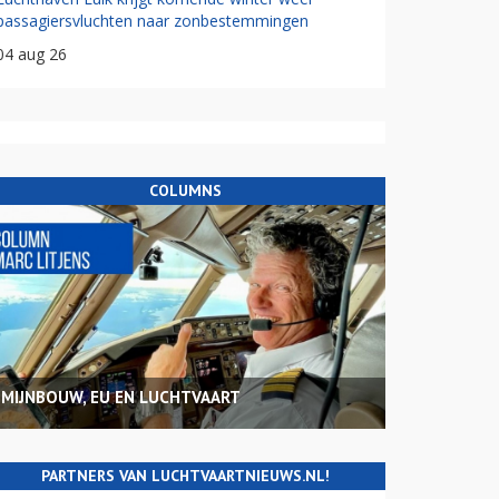
passagiersvluchten naar zonbestemmingen
04 aug 26
COLUMNS
MIJNBOUW, EU EN LUCHTVAART
PARTNERS VAN LUCHTVAARTNIEUWS.NL!