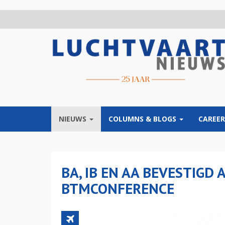
Overslaan
en
naar
de
inhoud
gaan
NIEUWS
COLUMNS & BLOGS
CAREER
BA, IB EN AA BEVESTIGD
BTMCONFERENCE