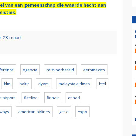
el van een gemeenschap die waarde hecht aan
listiek.
r 23 maart
ference
egencia
reisvoorbereid
aeromexico
klm
baltic
dyami
malaysia airlines
htel
s airport
fliteline
finnair
etihad
irways
american airlines
get-e
expo