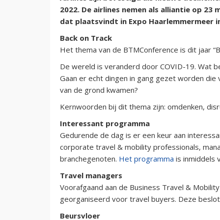
2022. De airlines nemen als alliantie op 2
dat plaatsvindt in Expo Haarlemmermeer in 
Back on Track
Het thema van de BTMConference is dit jaar “Ba
De wereld is veranderd door COVID-19. Wat bet
Gaan er echt dingen in gang gezet worden die
van de grond kwamen?
Kernwoorden bij dit thema zijn: omdenken, disr
Interessant programma
Gedurende de dag is er een keur aan interess
corporate travel & mobility professionals, ma
branchegenoten.
Het programma
is inmiddels v
Travel managers
Voorafgaand aan de Business Travel & Mobilit
georganiseerd voor travel buyers. Deze besloten
Beursvloer