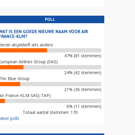
POLL
WAT IS EEN GOEDE NIEUWE NAAM VOOR AIR
FRANCE-KLM?
Verzin alsjeblieft iets anders
47% (81 stemmen)
European Airlines Group (EAG)
24% (42 stemmen)
The Blue Group
21% (36 stemmen)
Air-France-KLM-SAS(-TAP)
6% (11 stemmen)
Totaal aantal stemmen: 170
Meer polls