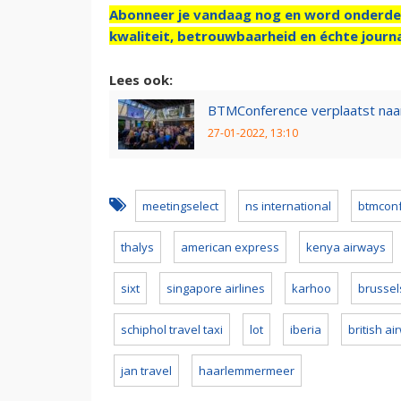
Abonneer je vandaag nog en word onderde
kwaliteit, betrouwbaarheid en échte journa
Lees ook:
BTMConference verplaatst naa
27-01-2022, 13:10
meetingselect
ns international
btmcon
thalys
american express
kenya airways
sixt
singapore airlines
karhoo
brussel
schiphol travel taxi
lot
iberia
british a
jan travel
haarlemmermeer