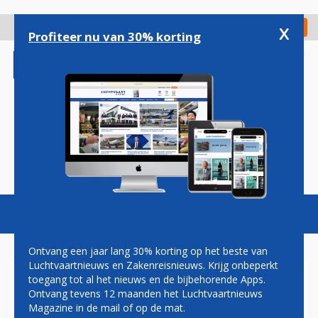
Overslaan
en
x
Digitaal Magazine
Registreer
Check in
naar
Profiteer nu van 30% korting
de
inhoud
gaan
Magazine
Podcasts
Vacatures
Toggl
naviga
Ontvang een jaar lang 30% korting op het beste van
Luchtvaartnieuws en Zakenreisnieuws. Krijg onbeperkt
toegang tot al het nieuws en de bijbehorende Apps.
POOLSE REGERING VERBIEDT
Ontvang tevens 12 maanden het Luchtvaartnieuws
VOORLOPIG BINNENLANDS
Magazine in de mail of op de mat.