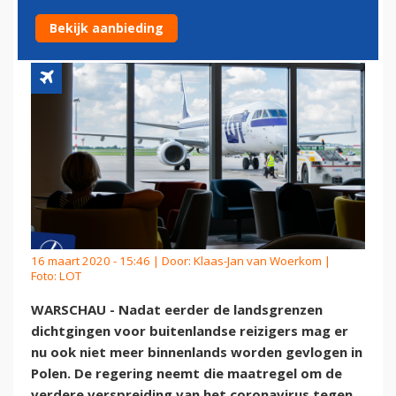
VLIEGVERKEER
Bekijk aanbieding
16 maart 2020 - 15:46 | Door:
Klaas-Jan van Woerkom
|
Foto: LOT
WARSCHAU - Nadat eerder de landsgrenzen
dichtgingen voor buitenlandse reizigers mag er
nu ook niet meer binnenlands worden gevlogen in
Polen. De regering neemt die maatregel om de
verdere verspreiding van het coronavirus tegen