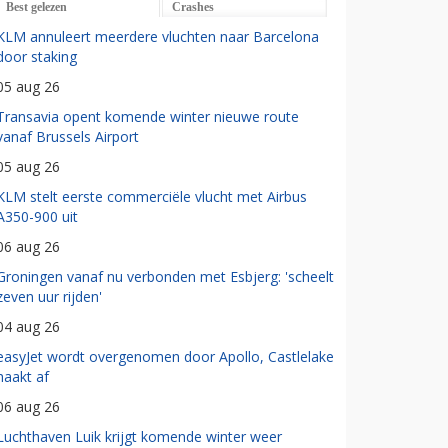
Best gelezen
Crashes
KLM annuleert meerdere vluchten naar Barcelona
door staking
05 aug 26
Transavia opent komende winter nieuwe route
vanaf Brussels Airport
05 aug 26
KLM stelt eerste commerciële vlucht met Airbus
A350-900 uit
06 aug 26
Groningen vanaf nu verbonden met Esbjerg: 'scheelt
zeven uur rijden'
04 aug 26
easyJet wordt overgenomen door Apollo, Castlelake
haakt af
06 aug 26
Luchthaven Luik krijgt komende winter weer