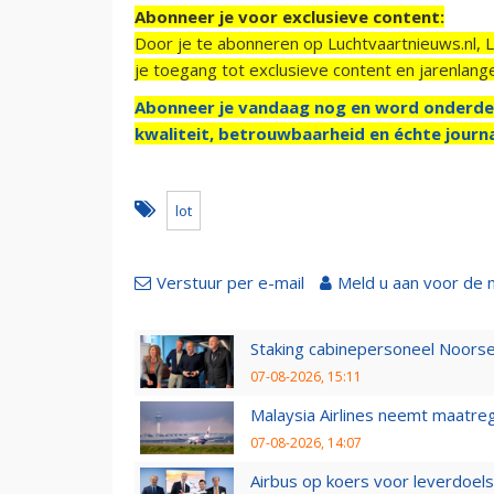
Abonneer je voor exclusieve content:
Door je te abonneren op Luchtvaartnieuws.nl, 
je toegang tot exclusieve content en jarenlang
Abonneer je vandaag nog en word onderde
kwaliteit, betrouwbaarheid en échte journa
lot
Verstuur per e-mail
Meld u aan voor de 
Staking cabinepersoneel Noorse
07-08-2026, 15:11
Malaysia Airlines neemt maatreg
07-08-2026, 14:07
Airbus op koers voor leverdoelst