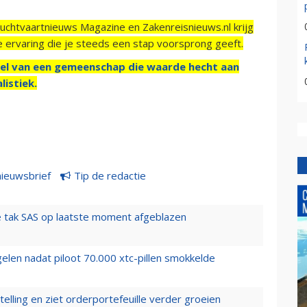
Luchtvaartnieuws Magazine en Zakenreisnieuws.nl krijg
e ervaring die je steeds een stap voorsprong geeft.
el van een gemeenschap die waarde hecht aan
listiek.
nieuwsbrief
Tip de redactie
 tak SAS op laatste moment afgeblazen
elen nadat piloot 70.000 xtc-pillen smokkelde
elling en ziet orderportefeuille verder groeien