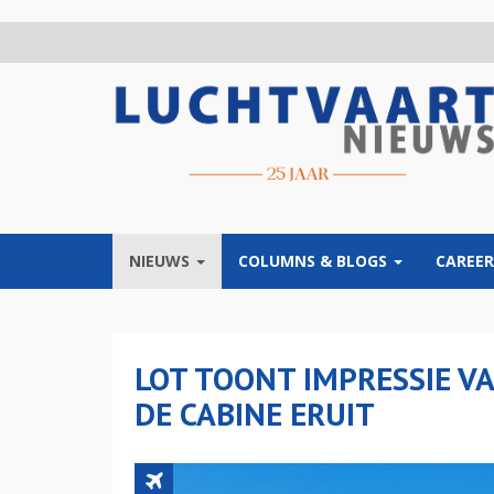
Overslaan
en
naar
de
inhoud
gaan
NIEUWS
COLUMNS & BLOGS
CAREER
LOT TOONT IMPRESSIE V
DE CABINE ERUIT