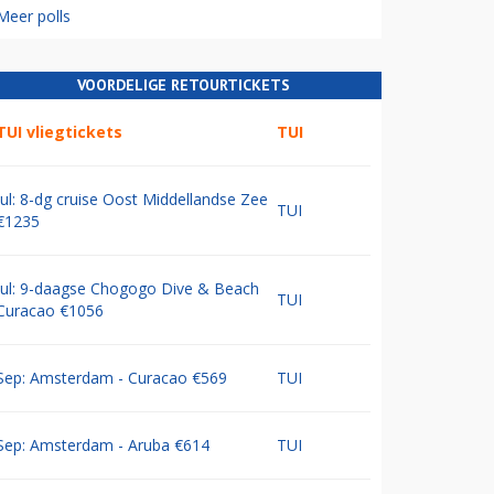
Meer polls
VOORDELIGE RETOURTICKETS
TUI vliegtickets
TUI
Jul: 8-dg cruise Oost Middellandse Zee
TUI
€1235
Jul: 9-daagse Chogogo Dive & Beach
TUI
Curacao €1056
Sep: Amsterdam - Curacao €569
TUI
Sep: Amsterdam - Aruba €614
TUI