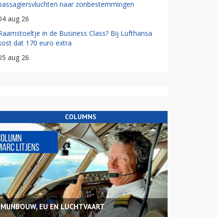
passagiersvluchten naar zonbestemmingen
04 aug 26
Raamstoeltje in de Business Class? Bij Lufthansa
kost dat 170 euro extra
05 aug 26
COLUMNS
MIJNBOUW, EU EN LUCHTVAART