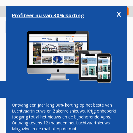
Overslaan
en
x
Digitaal Magazine
Registreer
Check in
naar
Profiteer nu van 30% korting
de
inhoud
gaan
Magazine
Podcasts
Vacatures
Toggl
naviga
Ontvang een jaar lang 30% korting op het beste van
Luchtvaartnieuws en Zakenreisnieuws. Krijg onbeperkt
toegang tot al het nieuws en de bijbehorende Apps.
LOT NON-STOP VAN
Ontvang tevens 12 maanden het Luchtvaartnieuws
WARSCHAU NAAR SAN
Magazine in de mail of op de mat.