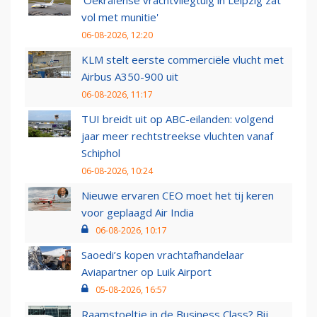
'Oekraïense vrachtvliegtuig in Leipzig zat
vol met munitie'
06-08-2026, 12:20
KLM stelt eerste commerciële vlucht met
Airbus A350-900 uit
06-08-2026, 11:17
TUI breidt uit op ABC-eilanden: volgend
jaar meer rechtstreekse vluchten vanaf
Schiphol
06-08-2026, 10:24
Nieuwe ervaren CEO moet het tij keren
voor geplaagd Air India
06-08-2026, 10:17
Saoedi’s kopen vrachtafhandelaar
Aviapartner op Luik Airport
05-08-2026, 16:57
Raamstoeltje in de Business Class? Bij