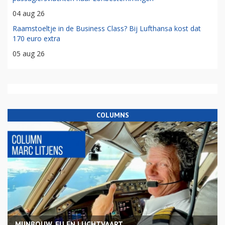
04 aug 26
Raamstoeltje in de Business Class? Bij Lufthansa kost dat
170 euro extra
05 aug 26
COLUMNS
MIJNBOUW, EU EN LUCHTVAART