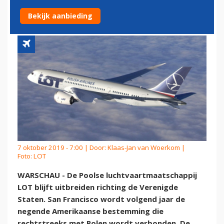
FRANCISCO
Bekijk aanbieding
7 oktober 2019 - 7:00 | Door:
Klaas-Jan van Woerkom
|
Foto: LOT
WARSCHAU - De Poolse luchtvaartmaatschappij
LOT blijft uitbreiden richting de Verenigde
Staten. San Francisco wordt volgend jaar de
negende Amerikaanse bestemming die
rechtstreeks met Polen wordt verbonden. De