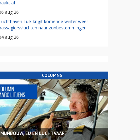
haakt af
06 aug 26
Luchthaven Luik krijgt komende winter weer
passagiersvluchten naar zonbestemmingen
04 aug 26
COLUMNS
MIJNBOUW, EU EN LUCHTVAART