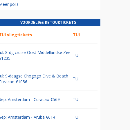
Meer polls
VOORDELIGE RETOURTICKETS
TUI vliegtickets
TUI
Jul: 8-dg cruise Oost Middellandse Zee
TUI
€1235
Jul: 9-daagse Chogogo Dive & Beach
TUI
Curacao €1056
Sep: Amsterdam - Curacao €569
TUI
Sep: Amsterdam - Aruba €614
TUI