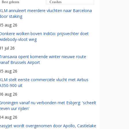
Best gelezen
Crashes
KLM annuleert meerdere vluchten naar Barcelona
door staking
05 aug 26
Donkere wolken boven IndiGo: prijsvechter doet
widebody-vloot weg
31 jul 26
Transavia opent komende winter nieuwe route
vanaf Brussels Airport
05 aug 26
KLM stelt eerste commerciële vlucht met Airbus
A350-900 uit
06 aug 26
Groningen vanaf nu verbonden met Esbjerg: 'scheelt
zeven uur rijden'
04 aug 26
easyJet wordt overgenomen door Apollo, Castlelake