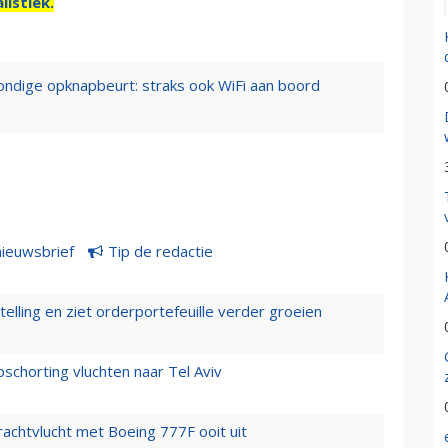
listiek.
ondige opknapbeurt: straks ook WiFi aan boord
nieuwsbrief
Tip de redactie
elling en ziet orderportefeuille verder groeien
chorting vluchten naar Tel Aviv
vrachtvlucht met Boeing 777F ooit uit