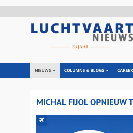
Overslaan
en
naar
de
inhoud
gaan
NIEUWS
COLUMNS & BLOGS
CAREER
MICHAL FIJOL OPNIEUW 