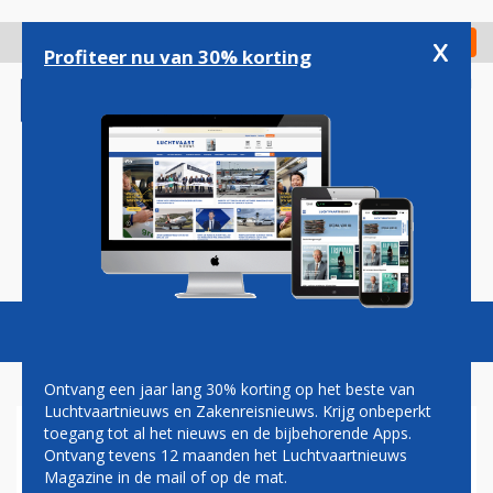
Overslaan
en
x
Digitaal Magazine
Registreer
Check in
naar
Profiteer nu van 30% korting
de
inhoud
gaan
Magazine
Podcasts
Vacatures
Toggl
naviga
Ontvang een jaar lang 30% korting op het beste van
Luchtvaartnieuws en Zakenreisnieuws. Krijg onbeperkt
toegang tot al het nieuws en de bijbehorende Apps.
SURINAME WIL SNEL VAN
Ontvang tevens 12 maanden het Luchtvaartnieuws
ZWARTE LIJST LUCHTVAART
Magazine in de mail of op de mat.