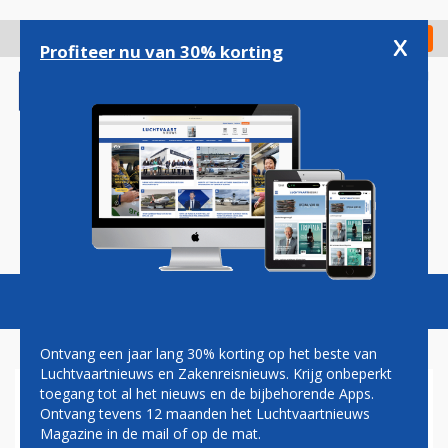
Overslaan
en
x
Digitaal Magazine
Registreer
Check in
naar
Profiteer nu van 30% korting
de
inhoud
gaan
Magazine
Podcasts
Vacatures
Toggl
naviga
Ontvang een jaar lang 30% korting op het beste van
Luchtvaartnieuws en Zakenreisnieuws. Krijg onbeperkt
toegang tot al het nieuws en de bijbehorende Apps.
SURINAM AIRWAYS
Ontvang tevens 12 maanden het Luchtvaartnieuws
Magazine in de mail of op de mat.