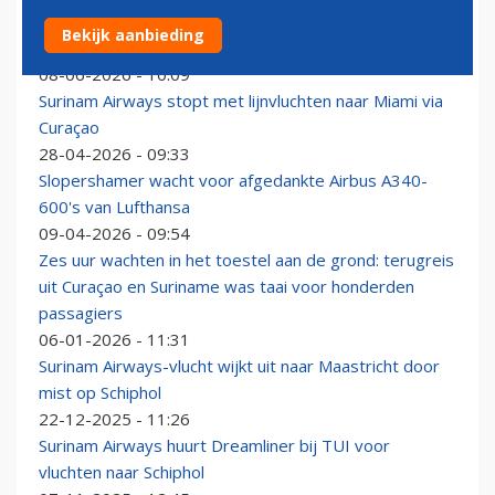
Iraans voetbalelftal met A340 die voor Surinam
Bekijk aanbieding
Airways naar Schiphol vliegt naar WK
08-06-2026 - 10:09
Surinam Airways stopt met lijnvluchten naar Miami via
Curaçao
28-04-2026 - 09:33
Slopershamer wacht voor afgedankte Airbus A340-
600's van Lufthansa
09-04-2026 - 09:54
Zes uur wachten in het toestel aan de grond: terugreis
uit Curaçao en Suriname was taai voor honderden
passagiers
06-01-2026 - 11:31
Surinam Airways-vlucht wijkt uit naar Maastricht door
mist op Schiphol
22-12-2025 - 11:26
Surinam Airways huurt Dreamliner bij TUI voor
vluchten naar Schiphol