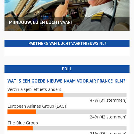
MIJNBOUW, EU EN LUCHTVAART
PARTNERS VAN LUCHTVAARTNIEUWS.NL!
POLL
WAT IS EEN GOEDE NIEUWE NAAM VOOR AIR FRANCE-KLM?
Verzin alsjeblieft iets anders
47% (81 stemmen)
European Airlines Group (EAG)
24% (42 stemmen)
The Blue Group
21% (36 stemmen)