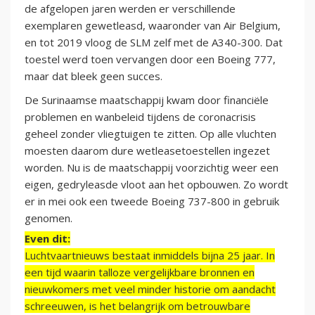
de afgelopen jaren werden er verschillende
exemplaren gewetleasd, waaronder van Air Belgium,
en tot 2019 vloog de SLM zelf met de A340-300. Dat
toestel werd toen vervangen door een Boeing 777,
maar dat bleek geen succes.
De Surinaamse maatschappij kwam door financiële
problemen en wanbeleid tijdens de coronacrisis
geheel zonder vliegtuigen te zitten. Op alle vluchten
moesten daarom dure wetleasetoestellen ingezet
worden. Nu is de maatschappij voorzichtig weer een
eigen, gedryleasde vloot aan het opbouwen. Zo wordt
er in mei ook een tweede Boeing 737-800 in gebruik
genomen.
Even dit:
Luchtvaartnieuws bestaat inmiddels bijna 25 jaar. In
een tijd waarin talloze vergelijkbare bronnen en
nieuwkomers met veel minder historie om aandacht
schreeuwen, is het belangrijk om betrouwbare