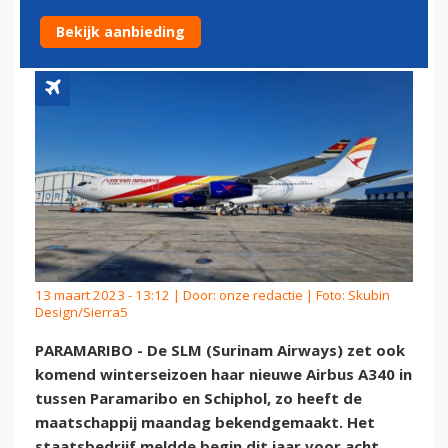
NAAR SCHIPHOL
Bekijk aanbieding
13 maart 2023 - 13:12 | Door:
onze redactie
| Foto: Skubin
Design/Sierra5
PARAMARIBO - De SLM (Surinam Airways) zet ook
komend winterseizoen haar nieuwe Airbus A340 in
tussen Paramaribo en Schiphol, zo heeft de
maatschappij maandag bekendgemaakt. Het
staatsbedrijf meldde begin dit jaar voor acht