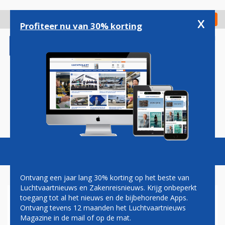
Overslaan
en
x
Digitaal Magazine
Registreer
Check in
naar
Profiteer nu van 30% korting
de
inhoud
gaan
Magazine
Podcasts
Vacatures
Toggl
naviga
Ontvang een jaar lang 30% korting op het beste van
Luchtvaartnieuws en Zakenreisnieuws. Krijg onbeperkt
toegang tot al het nieuws en de bijbehorende Apps.
SLM OOK KOMENDE WINTER
Ontvang tevens 12 maanden het Luchtvaartnieuws
MET NIEUWE AIRBUS A340
Magazine in de mail of op de mat.