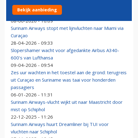
Iraans voetbalelftal met A340 die voor Surinam
Bekijk aanbieding
Airways naar Schiphol vliegt naar WK
08-06-2026 - 10:09
Surinam Airways stopt met lijnvluchten naar Miami via
Curaçao
28-04-2026 - 09:33
Slopershamer wacht voor afgedankte Airbus A340-
600's van Lufthansa
09-04-2026 - 09:54
Zes uur wachten in het toestel aan de grond: terugreis
uit Curaçao en Suriname was taai voor honderden
passagiers
06-01-2026 - 11:31
Surinam Airways-vlucht wijkt uit naar Maastricht door
mist op Schiphol
22-12-2025 - 11:26
Surinam Airways huurt Dreamliner bij TUI voor
vluchten naar Schiphol