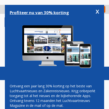
Overslaan
en
x
Digitaal Magazine
Registreer
Check in
naar
Profiteer nu van 30% korting
de
inhoud
gaan
Magazine
Podcasts
Vacatures
Toggl
naviga
Ontvang een jaar lang 30% korting op het beste van
Luchtvaartnieuws en Zakenreisnieuws. Krijg onbeperkt
toegang tot al het nieuws en de bijbehorende Apps.
SURINAM AIRWAYS
Ontvang tevens 12 maanden het Luchtvaartnieuws
Magazine in de mail of op de mat.