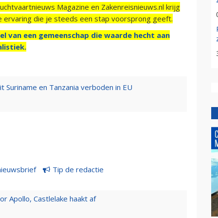
Luchtvaartnieuws Magazine en Zakenreisnieuws.nl krijg
e ervaring die je steeds een stap voorsprong geeft.
el van een gemeenschap die waarde hecht aan
listiek.
uit Suriname en Tanzania verboden in EU
nieuwsbrief
Tip de redactie
 Apollo, Castlelake haakt af