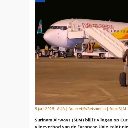
5 juni 2025 - 8:43 | Door:
ANP/Reismedia
| Foto: SLM
Surinam Airways (SLM) blijft vliegen op Cur
vliegverbod van de Europese Unie geldt nie