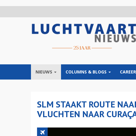
Overslaan
en
naar
de
inhoud
gaan
NIEUWS
COLUMNS & BLOGS
CAREER
SLM STAAKT ROUTE NAA
VLUCHTEN NAAR CURAÇA