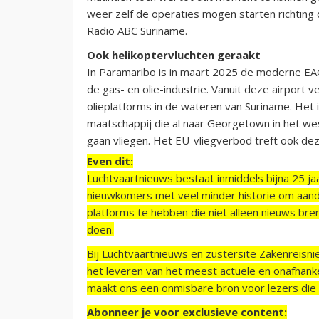
weer zelf de operaties mogen starten richtin
Radio ABC Suriname.
Ook helikoptervluchten geraakt
In Paramaribo is in maart 2025 de moderne EAG
de gas- en olie-industrie. Vanuit deze airport 
olieplatforms in de wateren van Suriname. Het 
maatschappij die al naar Georgetown in het we
gaan vliegen. Het EU-vliegverbod treft ook de
Even dit:
Luchtvaartnieuws bestaat inmiddels bijna 25 jaa
nieuwkomers met veel minder historie om aand
platforms te hebben die niet alleen nieuws bre
doen.
Bij Luchtvaartnieuws en zustersite Zakenreisn
het leveren van het meest actuele en onafhankel
maakt ons een onmisbare bron voor lezers die g
Abonneer je voor exclusieve content: