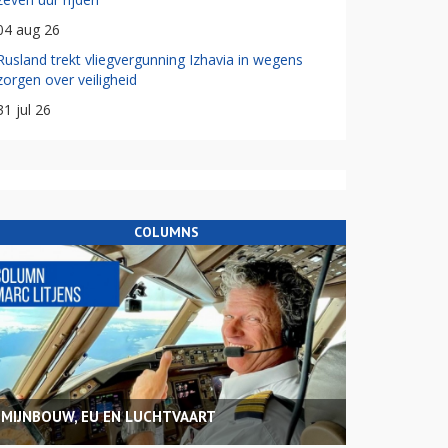
04 aug 26
Rusland trekt vliegvergunning Izhavia in wegens
zorgen over veiligheid
31 jul 26
COLUMNS
MIJNBOUW, EU EN LUCHTVAART