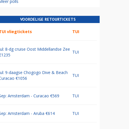
Meer polls
VOORDELIGE RETOURTICKETS
TUI vliegtickets
TUI
Jul: 8-dg cruise Oost Middellandse Zee
TUI
€1235
Jul: 9-daagse Chogogo Dive & Beach
TUI
Curacao €1056
Sep: Amsterdam - Curacao €569
TUI
Sep: Amsterdam - Aruba €614
TUI