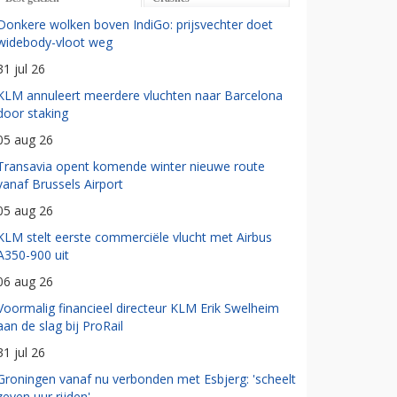
Donkere wolken boven IndiGo: prijsvechter doet
widebody-vloot weg
31 jul 26
KLM annuleert meerdere vluchten naar Barcelona
door staking
05 aug 26
Transavia opent komende winter nieuwe route
vanaf Brussels Airport
05 aug 26
KLM stelt eerste commerciële vlucht met Airbus
A350-900 uit
06 aug 26
Voormalig financieel directeur KLM Erik Swelheim
aan de slag bij ProRail
31 jul 26
Groningen vanaf nu verbonden met Esbjerg: 'scheelt
zeven uur rijden'