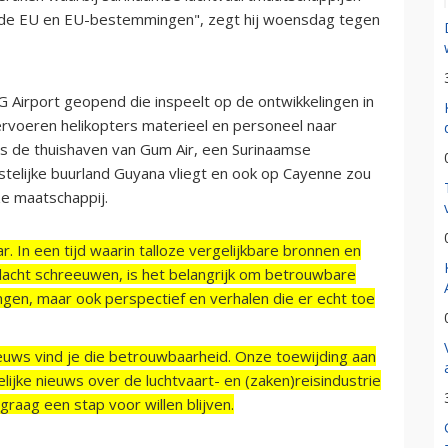
g de EU en EU-bestemmingen", zegt hij woensdag tegen
 Airport geopend die inspeelt op de ontwikkelingen in
vervoeren helikopters materieel en personeel naar
is de thuishaven van Gum Air, een Surinaamse
stelijke buurland Guyana vliegt en ook op Cayenne zou
ze maatschappij.
r. In een tijd waarin talloze vergelijkbare bronnen en
acht schreeuwen, is het belangrijk om betrouwbare
ngen, maar ook perspectief en verhalen die er echt toe
ieuws vind je die betrouwbaarheid. Onze toewijding aan
ijke nieuws over de luchtvaart- en (zaken)reisindustrie
raag een stap voor willen blijven.