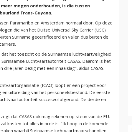
 meer mogen onderhouden, is die tussen
buurland Frans-Guyana.
ussen Paramaribo en Amsterdam normaal door. Op deze
ogen die van het Duitse Universal Sky Carrier (USC)
uiten Suriname gecertificeerd en vallen dus buiten de
arriers.
 dat het toezicht op de Surinaamse luchtvaartveiligheid
e Surinaamse Luchtvaartautoriteit CASAS. Daarom is het
n drie jaren bezig met een inhaalslag", aldus CASAS.
chtvaartorganisatie (ICAO) loopt er een project voor
g en uitbreiding van het personeelsbestand. De eerste
uchtvaartautoriteit succesvol afgerond. De derde en
, zegt dat CASAS ook mag rekenen op steun van de EU.
 zal kosten tot alles in orde is. "Ik hoop in de komende
raken waarbij Surinaamse luchtvaartmaatschappijen