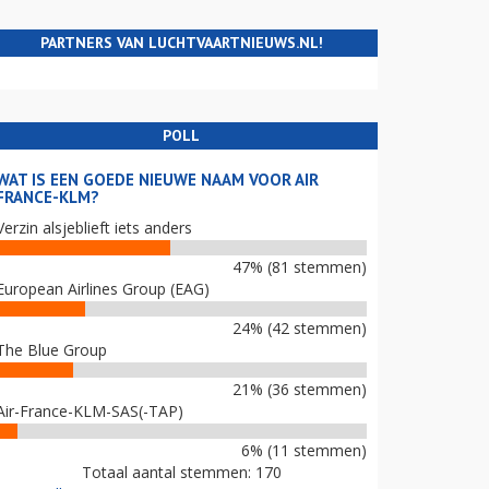
PARTNERS VAN LUCHTVAARTNIEUWS.NL!
POLL
WAT IS EEN GOEDE NIEUWE NAAM VOOR AIR
FRANCE-KLM?
Verzin alsjeblieft iets anders
47% (81 stemmen)
European Airlines Group (EAG)
24% (42 stemmen)
The Blue Group
21% (36 stemmen)
Air-France-KLM-SAS(-TAP)
6% (11 stemmen)
Totaal aantal stemmen: 170