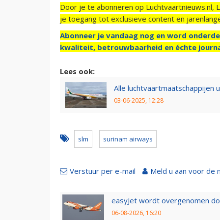
Door je te abonneren op Luchtvaartnieuws.nl, 
je toegang tot exclusieve content en jarenlang
Abonneer je vandaag nog en word onderde
kwaliteit, betrouwbaarheid en échte journa
Lees ook:
Alle luchtvaartmaatschappijen 
03-06-2025, 12:28
slm
surinam airways
Verstuur per e-mail
Meld u aan voor de 
easyJet wordt overgenomen door
06-08-2026, 16:20