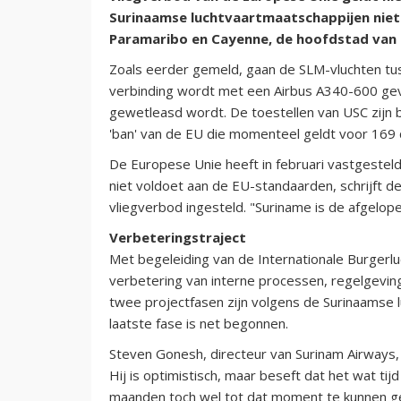
Surinaamse luchtvaartmaatschappijen niet
Paramaribo en Cayenne, de hoofdstad van 
Zoals eerder gemeld, gaan de SLM-vluchten t
verbinding wordt met een Airbus A340-600 gevl
gewetleasd wordt. De toestellen van USC zijn b
'ban' van de EU die momenteel geldt voor 169 c
De Europese Unie heeft in februari vastgesteld
niet voldoet aan de EU-standaarden, schrijft d
vliegverbod ingesteld. "Suriname is de afgelope
Verbeteringstraject
Met begeleiding van de Internationale Burgerlu
verbetering van interne processen, regelgevin
twee projectfasen zijn volgens de Surinaamse l
laatste fase is net begonnen.
Steven Gonesh, directeur van Surinam Airways
Hij is optimistisch, maar beseft dat het wat tijd
maanden toch wel tot dat moment te kunnen ge