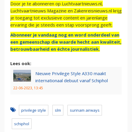
Door je te abonneren op Luchtvaartnieuws.nl,
Luchtvaartnieuws Magazine en Zakenreisnieuws.nl krijg
je toegang tot exclusieve content en jarenlange
ervaring die je steeds een stap voorsprong geeft.
Abonneer je vandaag nog en word onderdeel van
een gemeenschap die waarde hecht aan kwaliteit,
betrouwbaarheid en échte journalistiek.
Lees ook:
Nieuwe Privilege Style A330 maakt
internationaal debuut vanaf Schiphol
22-06-2023, 13:45
privilege style
slm
surinam airways
schiphol