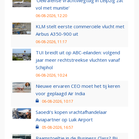
'Oekraïense vrachtvliegtuig in Leipzig zat
vol met munitie'
06-08-2026, 12:20
KLM stelt eerste commerciële vlucht met
Airbus A350-900 uit
06-08-2026, 11:17
TUI breidt uit op ABC-eilanden: volgend
jaar meer rechtstreekse vluchten vanaf
Schiphol
06-08-2026, 10:24
Nieuwe ervaren CEO moet het tij keren
voor geplaagd Air India
06-08-2026, 10:17
Saoedi’s kopen vrachtafhandelaar
Aviapartner op Luik Airport
05-08-2026, 16:57
Raamstoeltje in de Business Class? Bij