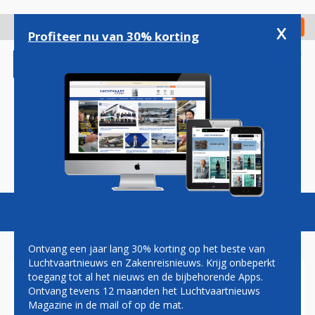
Overslaan
en
x
Digitaal Magazine
Registreer
Check in
naar
Profiteer nu van 30% korting
de
inhoud
gaan
Magazine
Podcasts
Vacatures
Toggl
naviga
Ontvang een jaar lang 30% korting op het beste van
Luchtvaartnieuws en Zakenreisnieuws. Krijg onbeperkt
toegang tot al het nieuws en de bijbehorende Apps.
PRIVILEGE STYLE OOK VOOR
Ontvang tevens 12 maanden het Luchtvaartnieuws
SLM NAAR SCHIPHOL
Magazine in de mail of op de mat.