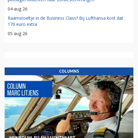
04 aug 26
Raamstoeltje in de Business Class? Bij Lufthansa kost dat
170 euro extra
05 aug 26
COLUMNS
MIJNBOUW, EU EN LUCHTVAART