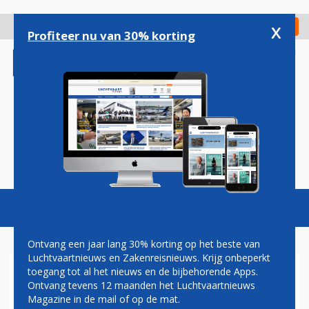
Overslaan
en
x
Digitaal Magazine
Registreer
Check in
naar
Profiteer nu van 30% korting
de
inhoud
gaan
Magazine
Podcasts
Vacatures
Toggl
naviga
Ontvang een jaar lang 30% korting op het beste van
Luchtvaartnieuws en Zakenreisnieuws. Krijg onbeperkt
toegang tot al het nieuws en de bijbehorende Apps.
SURINAM AIRWAYS
Ontvang tevens 12 maanden het Luchtvaartnieuws
VERSCHEURT CONTRACT MET
Magazine in de mail of op de mat.