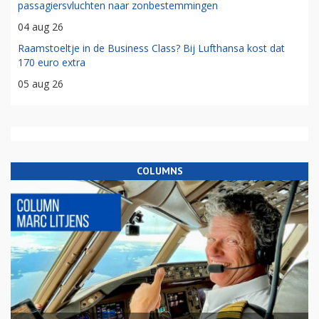
passagiersvluchten naar zonbestemmingen
04 aug 26
Raamstoeltje in de Business Class? Bij Lufthansa kost dat
170 euro extra
05 aug 26
COLUMNS