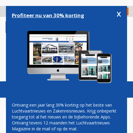
Overslaan
en
x
Digitaal Magazine
Registreer
Check in
naar
Profiteer nu van 30% korting
de
inhoud
gaan
Magazine
Podcasts
Vacatures
Toggl
naviga
Ontvang een jaar lang 30% korting op het beste van
Luchtvaartnieuws en Zakenreisnieuws. Krijg onbeperkt
toegang tot al het nieuws en de bijbehorende Apps.
SURINAM AIRWAYS HOOPT
Ontvang tevens 12 maanden het Luchtvaartnieuws
AIRBUS A340 ZO SNEL
Magazine in de mail of op de mat.