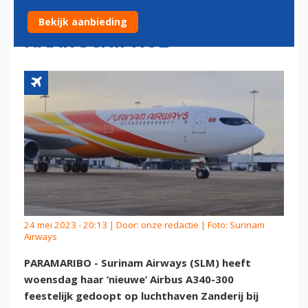
MOGELIJK IN TE ZETTEN
Bekijk aanbieding
NAAR SCHIPHOL
24 mei 2023 - 20:13 | Door:
onze redactie
| Foto: Surinam
Airways
PARAMARIBO - Surinam Airways (SLM) heeft
woensdag haar ‘nieuwe’ Airbus A340-300
feestelijk gedoopt op luchthaven Zanderij bij