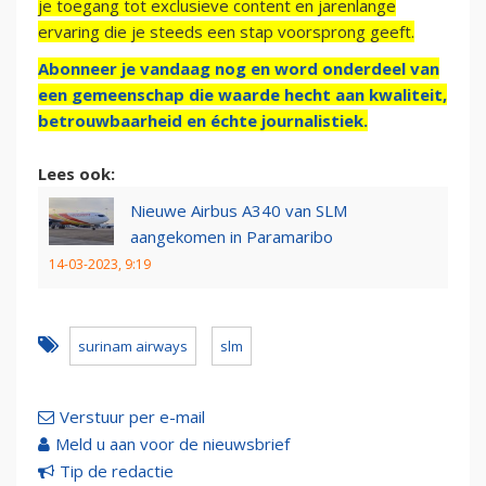
je toegang tot exclusieve content en jarenlange
ervaring die je steeds een stap voorsprong geeft.
Abonneer je vandaag nog en word onderdeel van
een gemeenschap die waarde hecht aan kwaliteit,
betrouwbaarheid en échte journalistiek.
Lees ook:
Nieuwe Airbus A340 van SLM
aangekomen in Paramaribo
14-03-2023, 9:19
surinam airways
slm
Verstuur per e-mail
Meld u aan voor de nieuwsbrief
Tip de redactie