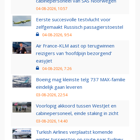
cabinepersoneel van SAS Noorwegen
04-08-2026, 10:57
Eerste succesvolle testvlucht voor
zelfgemaakt Russisch passagierstoestel
04-08-2026, 9:54
Air France-KLM aast op terugwinnen
reizigers van ‘hoofdpijn bezorgend’
easyJet
04-08-2026, 7:26
Boeing mag kleinste telg 737 MAX-familie
eindelijk gaan leveren
03-08-2026, 22:54
Voorlopig akkoord tussen WestJet en
cabinepersoneel, einde staking in zicht
03-08-2026, 14:40
Turkish Airlines verplaatst komende
winter tussenstop op route naar Sydney