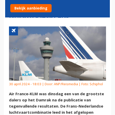
TELEURSTELLENDE
Bekijk aanbieding
KWARTAALCIJFERS
30 april 2024 - 18:03 | Door:
ANP/Reismedia
| Foto: Schiphol
Air France-KLM was dinsdag een van de grootste
dalers op het Damrak na de publicatie van
tegenvallende resultaten. De Frans-Nederlandse
luchtvaartcombinatie leed in het afgelopen