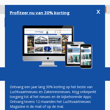
Overslaan
en
x
Digitaal Magazine
Registreer
Check in
naar
Profiteer nu van 30% korting
de
inhoud
gaan
Magazine
Podcasts
Vacatures
Toggl
naviga
Ontvang een jaar lang 30% korting op het beste van
Luchtvaartnieuws en Zakenreisnieuws. Krijg onbeperkt
toegang tot al het nieuws en de bijbehorende Apps.
AIR FRANCE-KLM OMLAAG
Ontvang tevens 12 maanden het Luchtvaartnieuws
OP DAMRAK NA
Magazine in de mail of op de mat.