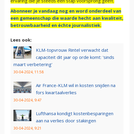
ervaring die je steeds een stap voorsprong geeft.
Abonneer je vandaag nog en word onderdeel van
een gemeenschap die waarde hecht aan kwaliteit,
betrouwbaarheid en échte journalistiek.
Lees ook:
KLM-topvrouw Rintel verwacht dat
capaciteit dit jaar op orde komt: 'sinds
maart verbetering'
30-04-2024, 11:58
Air France-KLM wil in kosten snijden na
fors kwartaalverlies
30-04-2024, 9:47
Lufthansa kondigt kostenbesparingen
aan na verlies door stakingen
30-04-2024, 9:21