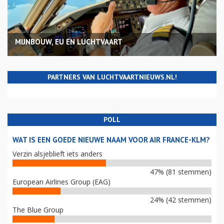
MIJNBOUW, EU EN LUCHTVAART
PARTNERS VAN LUCHTVAARTNIEUWS.NL!
POLL
WAT IS EEN GOEDE NIEUWE NAAM VOOR AIR FRANCE-KLM?
Verzin alsjeblieft iets anders
47% (81 stemmen)
European Airlines Group (EAG)
24% (42 stemmen)
The Blue Group