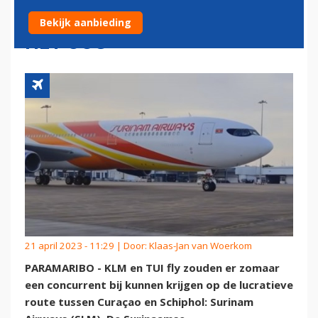
CURAÇAO EN SCHIPHOL OP
Bekijk aanbieding
HET OOG
21 april 2023 - 11:29 | Door:
Klaas-Jan van Woerkom
PARAMARIBO - KLM en TUI fly zouden er zomaar
een concurrent bij kunnen krijgen op de lucratieve
route tussen Curaçao en Schiphol: Surinam