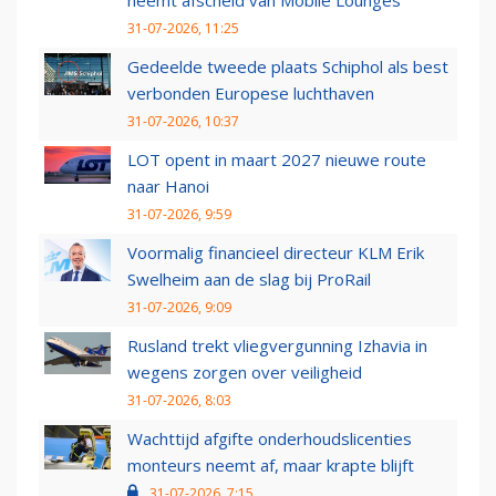
neemt afscheid van Mobile Lounges
31-07-2026, 11:25
Gedeelde tweede plaats Schiphol als best
verbonden Europese luchthaven
31-07-2026, 10:37
LOT opent in maart 2027 nieuwe route
naar Hanoi
31-07-2026, 9:59
Voormalig financieel directeur KLM Erik
Swelheim aan de slag bij ProRail
31-07-2026, 9:09
Rusland trekt vliegvergunning Izhavia in
wegens zorgen over veiligheid
31-07-2026, 8:03
Wachttijd afgifte onderhoudslicenties
monteurs neemt af, maar krapte blijft
31-07-2026, 7:15