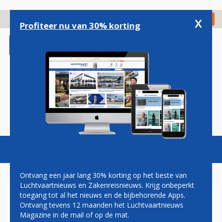
Overslaan
en
x
Digitaal Magazine
Registreer
Check in
naar
Profiteer nu van 30% korting
de
inhoud
gaan
Magazine
Podcasts
Vacatures
Toggl
naviga
Ontvang een jaar lang 30% korting op het beste van
Luchtvaartnieuws en Zakenreisnieuws. Krijg onbeperkt
toegang tot al het nieuws en de bijbehorende Apps.
SURINAM AIRWAYS HEEFT
Ontvang tevens 12 maanden het Luchtvaartnieuws
LIJNDIENST TUSSEN
Magazine in de mail of op de mat.