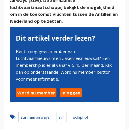
Airways (SLM). De Surinaamse
luchtvaartmaatschappij bekijkt de mogelijkheid
om in de toekomst vluchten tussen de Antillen en
Nederland op te zetten.
Dit artikel verder lezen?
Bent u nog geen member van
Luchtvaartnieuws.nl en Zakenreisnieuws.nl? Een
membership is er al vanaf € 5,45 per maand. Klik
dan op onderstaande 'Word nu member' button
voor meer informatie.
Word nu member
Inloggen
surinam airways
slm
schiphol