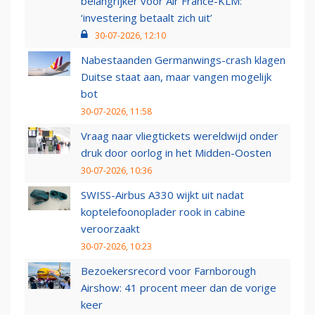
belangrijker voor Air France-KLM:
‘investering betaalt zich uit’
30-07-2026, 12:10
Nabestaanden Germanwings-crash klagen
Duitse staat aan, maar vangen mogelijk
bot
30-07-2026, 11:58
Vraag naar vliegtickets wereldwijd onder
druk door oorlog in het Midden-Oosten
30-07-2026, 10:36
SWISS-Airbus A330 wijkt uit nadat
koptelefoonoplader rook in cabine
veroorzaakt
30-07-2026, 10:23
Bezoekersrecord voor Farnborough
Airshow: 41 procent meer dan de vorige
keer