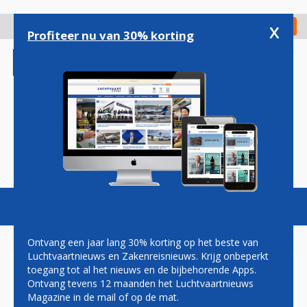
Overslaan
en
x
Digitaal Magazine
Registreer
Check in
naar
Profiteer nu van 30% korting
de
inhoud
gaan
Magazine
Podcasts
Vacatures
Toggl
naviga
Ontvang een jaar lang 30% korting op het beste van
Luchtvaartnieuws en Zakenreisnieuws. Krijg onbeperkt
toegang tot al het nieuws en de bijbehorende Apps.
AIRBUS A340-600 SLM NA
Ontvang tevens 12 maanden het Luchtvaartnieuws
RUIM EEN WEEK WEER IN
Magazine in de mail of op de mat.