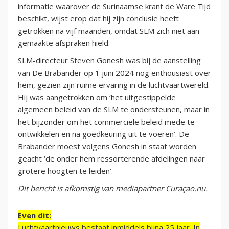
informatie waarover de Surinaamse krant de Ware Tijd
beschikt, wijst erop dat hij zijn conclusie heeft
getrokken na vijf maanden, omdat SLM zich niet aan
gemaakte afspraken hield.
SLM-directeur Steven Gonesh was bij de aanstelling
van De Brabander op 1 juni 2024 nog enthousiast over
hem, gezien zijn ruime ervaring in de luchtvaartwereld.
Hij was aangetrokken om ‘het uitgestippelde
algemeen beleid van de SLM te ondersteunen, maar in
het bijzonder om het commerciële beleid mede te
ontwikkelen en na goedkeuring uit te voeren’. De
Brabander moest volgens Gonesh in staat worden
geacht ‘de onder hem ressorterende afdelingen naar
grotere hoogten te leiden’.
Dit bericht is afkomstig van mediapartner Curaçao.nu.
Even dit:
Luchtvaartnieuws bestaat inmiddels bijna 25 jaar. In