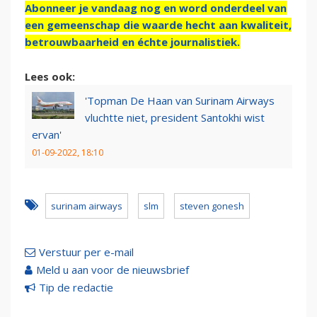
Abonneer je vandaag nog en word onderdeel van
een gemeenschap die waarde hecht aan kwaliteit,
betrouwbaarheid en échte journalistiek.
Lees ook:
'Topman De Haan van Surinam Airways
vluchtte niet, president Santokhi wist
ervan'
01-09-2022, 18:10
surinam airways
slm
steven gonesh
Verstuur per e-mail
Meld u aan voor de nieuwsbrief
Tip de redactie