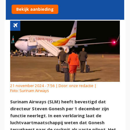
NIEUWE TOPMAN
Bekijk aanbieding
21 november 2024 - 7:56 | Door:
onze redactie
|
Foto: Surinam Airways
Surinam Airways (SLM) heeft bevestigd dat
directeur Steven Gonesh per 1 december zijn
functie neerlegt. In een verklaring laat de
luchtvaartmaatschappij weten dat Gonesh
terugkeert naar de cockpit als vaste piloot. Het