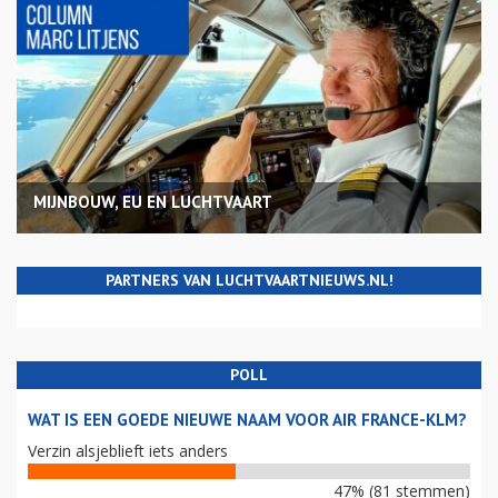
MIJNBOUW, EU EN LUCHTVAART
PARTNERS VAN LUCHTVAARTNIEUWS.NL!
POLL
WAT IS EEN GOEDE NIEUWE NAAM VOOR AIR FRANCE-KLM?
Verzin alsjeblieft iets anders
47% (81 stemmen)