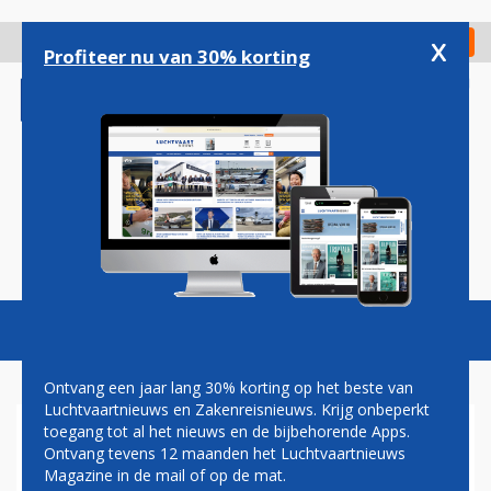
Overslaan
en
x
Digitaal Magazine
Registreer
Check in
naar
Profiteer nu van 30% korting
de
inhoud
gaan
Magazine
Podcasts
Vacatures
Toggl
naviga
Ontvang een jaar lang 30% korting op het beste van
Luchtvaartnieuws en Zakenreisnieuws. Krijg onbeperkt
toegang tot al het nieuws en de bijbehorende Apps.
SURINAM AIRWAYS (SLM)
Ontvang tevens 12 maanden het Luchtvaartnieuws
MOET OP ZOEK NAAR
Magazine in de mail of op de mat.