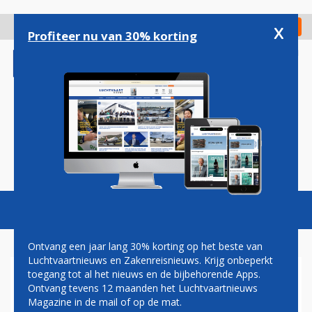
Overslaan
en
x
Digitaal Magazine
Registreer
Check in
naar
Profiteer nu van 30% korting
de
inhoud
gaan
Magazine
Podcasts
Vacatures
Toggl
naviga
Ontvang een jaar lang 30% korting op het beste van
Luchtvaartnieuws en Zakenreisnieuws. Krijg onbeperkt
toegang tot al het nieuws en de bijbehorende Apps.
SURINAM AIRWAYS
Ontvang tevens 12 maanden het Luchtvaartnieuws
Magazine in de mail of op de mat.