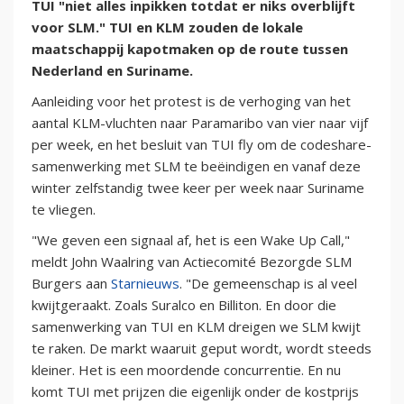
TUI "niet alles inpikken totdat er niks overblijft
voor SLM." TUI en KLM zouden de lokale
maatschappij kapotmaken op de route tussen
Nederland en Suriname.
Aanleiding voor het protest is de verhoging van het
aantal KLM-vluchten naar Paramaribo van vier naar vijf
per week, en het besluit van TUI fly om de codeshare-
samenwerking met SLM te beëindigen en vanaf deze
winter zelfstandig twee keer per week naar Suriname
te vliegen.
"We geven een signaal af, het is een Wake Up Call,"
meldt John Waalring van Actiecomité Bezorgde SLM
Burgers aan
Starnieuws
. "De gemeenschap is al veel
kwijtgeraakt. Zoals Suralco en Billiton. En door die
samenwerking van TUI en KLM dreigen we SLM kwijt
te raken. De markt waaruit geput wordt, wordt steeds
kleiner. Het is een moordende concurrentie. En nu
komt TUI met prijzen die eigenlijk onder de kostprijs