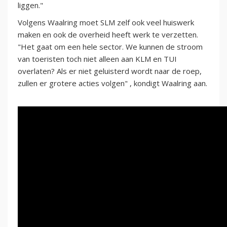
liggen."
Volgens Waalring moet SLM zelf ook veel huiswerk
maken en ook de overheid heeft werk te verzetten.
"Het gaat om een hele sector. We kunnen de stroom
van toeristen toch niet alleen aan KLM en TUI
overlaten? Als er niet geluisterd wordt naar de roep,
zullen er grotere acties volgen" , kondigt Waalring aan.