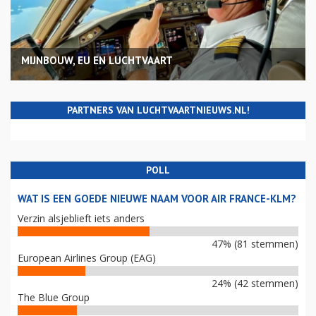
MIJNBOUW, EU EN LUCHTVAART
PARTNERS VAN LUCHTVAARTNIEUWS.NL!
POLL
WAT IS EEN GOEDE NIEUWE NAAM VOOR AIR FRANCE-KLM?
Verzin alsjeblieft iets anders
47% (81 stemmen)
European Airlines Group (EAG)
24% (42 stemmen)
The Blue Group