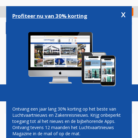
Overslaan
en
x
Digitaal Magazine
Registreer
Check in
naar
Profiteer nu van 30% korting
de
inhoud
gaan
Magazine
Podcasts
Vacatures
Toggl
naviga
Ontvang een jaar lang 30% korting op het beste van
Luchtvaartnieuws en Zakenreisnieuws. Krijg onbeperkt
toegang tot al het nieuws en de bijbehorende Apps.
PROTESTEN TEGEN TUI EN
Ontvang tevens 12 maanden het Luchtvaartnieuws
KLM BIJ KLM-
Magazine in de mail of op de mat.