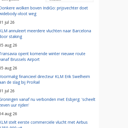
Donkere wolken boven IndiGo: prijsvechter doet
widebody-vloot weg
31 jul 26
KLM annuleert meerdere vluchten naar Barcelona
door staking
05 aug 26
Transavia opent komende winter nieuwe route
vanaf Brussels Airport
05 aug 26
Voormalig financieel directeur KLM Erik Swelheim
aan de slag bij ProRail
31 jul 26
Groningen vanaf nu verbonden met Esbjerg: 'scheelt
zeven uur rijden'
04 aug 26
KLM stelt eerste commerciële vlucht met Airbus
A350-900 uit