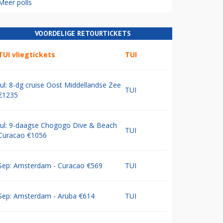
Meer polls
VOORDELIGE RETOURTICKETS
TUI vliegtickets
TUI
Jul: 8-dg cruise Oost Middellandse Zee
TUI
€1235
Jul: 9-daagse Chogogo Dive & Beach
TUI
Curacao €1056
Sep: Amsterdam - Curacao €569
TUI
Sep: Amsterdam - Aruba €614
TUI