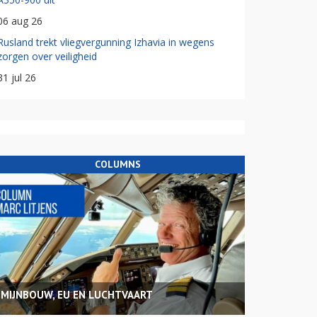
06 aug 26
Rusland trekt vliegvergunning Izhavia in wegens
zorgen over veiligheid
31 jul 26
COLUMNS
MIJNBOUW, EU EN LUCHTVAART