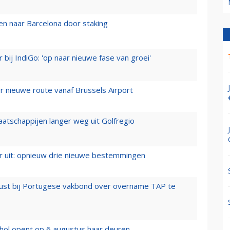
n naar Barcelona door staking
 bij IndiGo: 'op naar nieuwe fase van groei'
 nieuwe route vanaf Brussels Airport
aatschappijen langer weg uit Golfregio
er uit: opnieuw drie nieuwe bestemmingen
rust bij Portugese vakbond over overname TAP te
hol opent op 6 augustus haar deuren