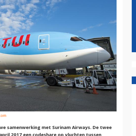
rkom
auwe samenwerking met Surinam Airways. De twee
april 2017 een codeshare op vluchten tussen