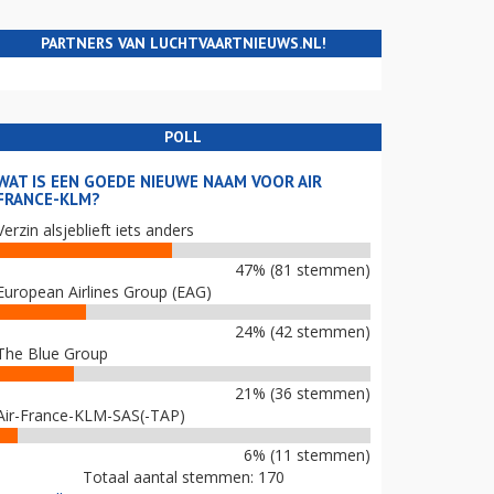
PARTNERS VAN LUCHTVAARTNIEUWS.NL!
POLL
WAT IS EEN GOEDE NIEUWE NAAM VOOR AIR
FRANCE-KLM?
Verzin alsjeblieft iets anders
47% (81 stemmen)
European Airlines Group (EAG)
24% (42 stemmen)
The Blue Group
21% (36 stemmen)
Air-France-KLM-SAS(-TAP)
6% (11 stemmen)
Totaal aantal stemmen: 170