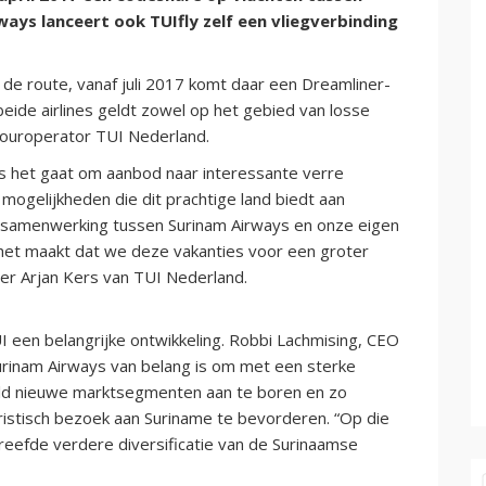
ays lanceert ook TUIfly zelf een vliegverbinding
de route, vanaf juli 2017 komt daar een Dreamliner-
beide airlines geldt zowel op het gebied van losse
 touroperator TUI Nederland.
als het gaat om aanbod naar interessante verre
ogelijkheden die dit prachtige land biedt aan
De samenwerking tussen Surinam Airways en onze eigen
in; het maakt dat we deze vakanties voor een groter
er Arjan Kers van TUI Nederland.
 een belangrijke ontwikkeling. Robbi Lachmising, CEO
urinam Airways van belang is om met een sterke
reld nieuwe marktsegmenten aan te boren en zo
eristisch bezoek aan Suriname te bevorderen. “Op die
reefde verdere diversificatie van de Surinaamse