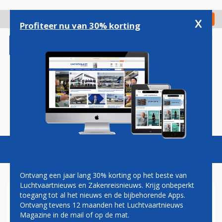
Overslaan
en
x
Digitaal Magazine
Registreer
Check in
naar
Profiteer nu van 30% korting
de
inhoud
gaan
Magazine
Podcasts
Vacatures
Toggl
naviga
Ontvang een jaar lang 30% korting op het beste van
Luchtvaartnieuws en Zakenreisnieuws. Krijg onbeperkt
toegang tot al het nieuws en de bijbehorende Apps.
KLM SCHRAPT WOENSDAG
Ontvang tevens 12 maanden het Luchtvaartnieuws
OPNIEUW GROOT AANTAL
Magazine in de mail of op de mat.