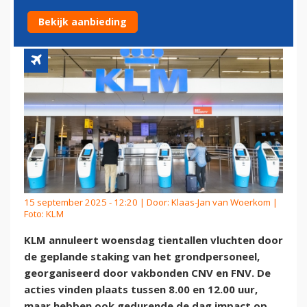
VLUCHTEN DOOR STAKING
Bekijk aanbieding
15 september 2025 - 12:20 | Door:
Klaas-Jan van Woerkom
|
Foto: KLM
KLM annuleert woensdag tientallen vluchten door
de geplande staking van het grondpersoneel,
georganiseerd door vakbonden CNV en FNV. De
acties vinden plaats tussen 8.00 en 12.00 uur,
maar hebben ook gedurende de dag impact op