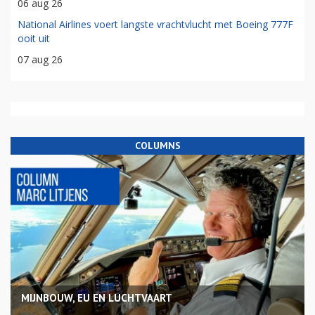
06 aug 26
National Airlines voert langste vrachtvlucht met Boeing 777F
ooit uit
07 aug 26
COLUMNS
MIJNBOUW, EU EN LUCHTVAART