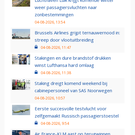
Luchthaven Luik krijgt komende winter
weer passagiersvluchten naar
zonbestemmingen
04-08-2026, 13:54
Brussels Airlines grijpt ternauwernood in:
streep door vlootuitbreiding
04-08-2026, 11:47
Stakingen en dure brandstof drukken
winst Lufthansa hard omlaag
04-08-2026, 11:38
Staking dreigt komend weekend bij
cabinepersoneel van SAS Noorwegen
04-08-2026, 10:57
Eerste succesvolle testvlucht voor
zelfgemaakt Russisch passagierstoestel
04-08-2026, 9:54
Air France-KLM aast op terugwinnen