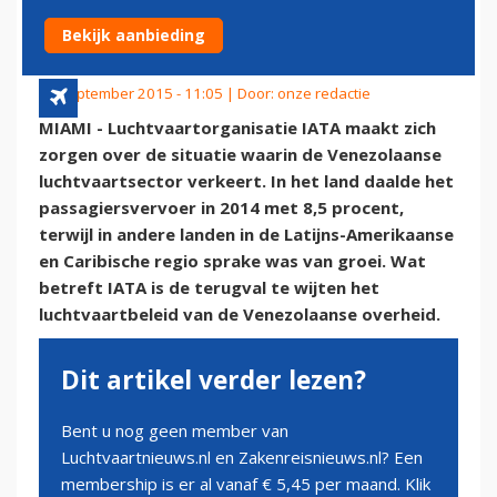
LATIJNS-AMERIKA
Bekijk aanbieding
23 september 2015 - 11:05 | Door:
onze redactie
MIAMI - Luchtvaartorganisatie IATA maakt zich
zorgen over de situatie waarin de Venezolaanse
luchtvaartsector verkeert. In het land daalde het
passagiersvervoer in 2014 met 8,5 procent,
terwijl in andere landen in de Latijns-Amerikaanse
en Caribische regio sprake was van groei. Wat
betreft IATA is de terugval te wijten het
luchtvaartbeleid van de Venezolaanse overheid.
Dit artikel verder lezen?
Bent u nog geen member van
Luchtvaartnieuws.nl en Zakenreisnieuws.nl? Een
membership is er al vanaf € 5,45 per maand. Klik