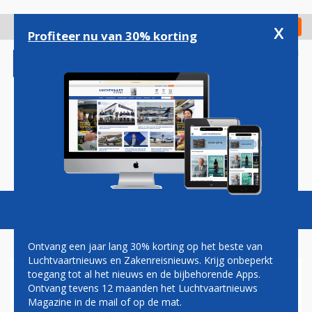
Overslaan
en
x
Digitaal Magazine
Registreer
Check in
naar
Profiteer nu van 30% korting
de
inhoud
gaan
Magazine
Podcasts
Vacatures
Toggl
naviga
Ontvang een jaar lang 30% korting op het beste van
Luchtvaartnieuws en Zakenreisnieuws. Krijg onbeperkt
toegang tot al het nieuws en de bijbehorende Apps.
LUCHTVAART VENEZUELA
Ontvang tevens 12 maanden het Luchtvaartnieuws
BLIJFT VER ACHTER IN
Magazine in de mail of op de mat.