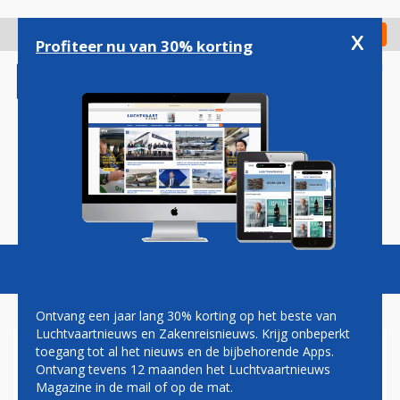
Overslaan
en
x
Digitaal Magazine
Registreer
Check in
naar
Profiteer nu van 30% korting
de
inhoud
gaan
Magazine
Podcasts
Vacatures
Toggl
naviga
Ontvang een jaar lang 30% korting op het beste van
Luchtvaartnieuws en Zakenreisnieuws. Krijg onbeperkt
toegang tot al het nieuws en de bijbehorende Apps.
LUCHTVAARTORGANISATIES
Ontvang tevens 12 maanden het Luchtvaartnieuws
NAAR RECHTER TEGEN
Magazine in de mail of op de mat.