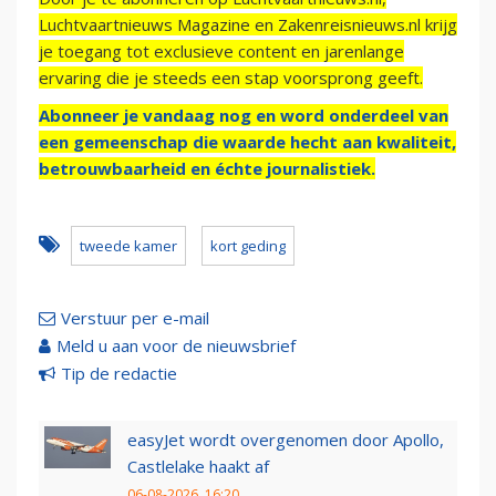
Luchtvaartnieuws Magazine en Zakenreisnieuws.nl krijg
je toegang tot exclusieve content en jarenlange
ervaring die je steeds een stap voorsprong geeft.
Abonneer je vandaag nog en word onderdeel van
een gemeenschap die waarde hecht aan kwaliteit,
betrouwbaarheid en échte journalistiek.
tweede kamer
kort geding
Verstuur per e-mail
Meld u aan voor de nieuwsbrief
Tip de redactie
easyJet wordt overgenomen door Apollo,
Castlelake haakt af
06-08-2026, 16:20