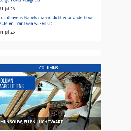
31 jul 26
Luchthavens Napels maand dicht voor onderhoud:
KLM en Transavia wijken uit
31 jul 26
COLUMNS
MIJNBOUW, EU EN LUCHTVAART