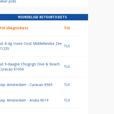
Meer polls
VOORDELIGE RETOURTICKETS
TUI vliegtickets
TUI
Jul: 8-dg cruise Oost Middellandse Zee
TUI
€1235
Jul: 9-daagse Chogogo Dive & Beach
TUI
Curacao €1056
Sep: Amsterdam - Curacao €569
TUI
Sep: Amsterdam - Aruba €614
TUI