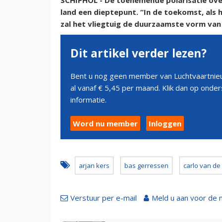
SCHIPHOL - De toenemende polarisatie over 
land een dieptepunt. “In de toekomst, als 
zal het vliegtuig de duurzaamste vorm van 
Dit artikel verder lezen?
Bent u nog geen member van Luchtvaartnieu
al vanaf € 5,45 per maand. Klik dan op ond
informatie.
Word nu member
Inloggen
arjan kers
bas gerressen
carlo van de
Verstuur per e-mail
Meld u aan voor de 