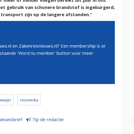
meer of minder vliegen bereikt dit jaar in ons
het gebruik van schonere brandstof is ingeburgerd,
transport zijn op de langere afstanden.”
ws.nl en Zakenreisnieuws.nl? Een membership is er
erstaande 'Word nu member' button voor meer
 weijer
reismedia
nieuwsbrief
Tip de redactie