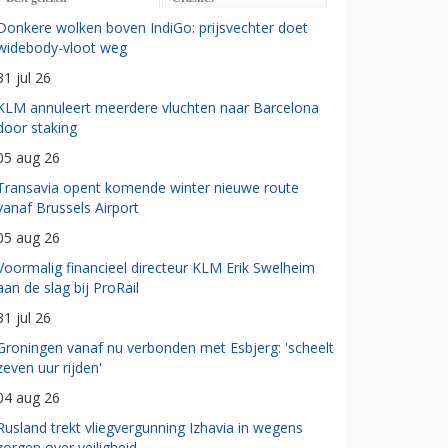
Donkere wolken boven IndiGo: prijsvechter doet
widebody-vloot weg
31 jul 26
KLM annuleert meerdere vluchten naar Barcelona
door staking
05 aug 26
Transavia opent komende winter nieuwe route
vanaf Brussels Airport
05 aug 26
Voormalig financieel directeur KLM Erik Swelheim
aan de slag bij ProRail
31 jul 26
Groningen vanaf nu verbonden met Esbjerg: 'scheelt
zeven uur rijden'
04 aug 26
Rusland trekt vliegvergunning Izhavia in wegens
zorgen over veiligheid