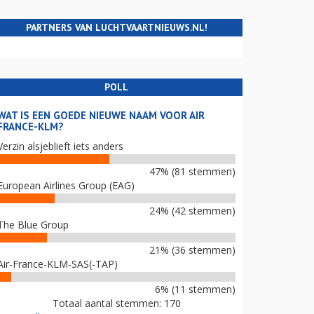
PARTNERS VAN LUCHTVAARTNIEUWS.NL!
POLL
WAT IS EEN GOEDE NIEUWE NAAM VOOR AIR
FRANCE-KLM?
Verzin alsjeblieft iets anders
47% (81 stemmen)
European Airlines Group (EAG)
24% (42 stemmen)
The Blue Group
21% (36 stemmen)
Air-France-KLM-SAS(-TAP)
6% (11 stemmen)
Totaal aantal stemmen: 170