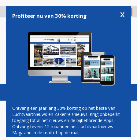
Overslaan
en
x
Digitaal Magazine
Registreer
Check in
naar
Profiteer nu van 30% korting
de
inhoud
gaan
Magazine
Podcasts
Vacatures
Toggl
naviga
Ontvang een jaar lang 30% korting op het beste van
Luchtvaartnieuws en Zakenreisnieuws. Krijg onbeperkt
toegang tot al het nieuws en de bijbehorende Apps.
REISMEDIA
Ontvang tevens 12 maanden het Luchtvaartnieuws
Magazine in de mail of op de mat.