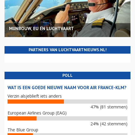
MIJNBOUW, EU EN LUCHTVAART
PARTNERS VAN LUCHTVAARTNIEUWS.NL!
POLL
WAT IS EEN GOEDE NIEUWE NAAM VOOR AIR FRANCE-KLM?
Verzin alsjeblieft iets anders
47% (81 stemmen)
European Airlines Group (EAG)
24% (42 stemmen)
The Blue Group