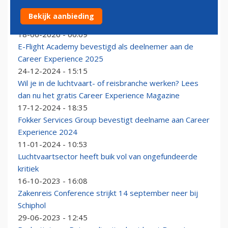
ProMedia Group neemt Reismedia over en groeit
Bekijk aanbieding
verder in luchtvaart- en (zaken)reistitels
18-06-2026 - 00:09
E-Flight Academy bevestigd als deelnemer aan de
Career Experience 2025
24-12-2024 - 15:15
Wil je in de luchtvaart- of reisbranche werken? Lees
dan nu het gratis Career Experience Magazine
17-12-2024 - 18:35
Fokker Services Group bevestigt deelname aan Career
Experience 2024
11-01-2024 - 10:53
Luchtvaartsector heeft buik vol van ongefundeerde
kritiek
16-10-2023 - 16:08
Zakenreis Conference strijkt 14 september neer bij
Schiphol
29-06-2023 - 12:45