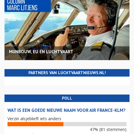
MIJNBOUW, EU EN LUCHTVAART
PARTNERS VAN LUCHTVAARTNIEUWS.NL!
POLL
WAT IS EEN GOEDE NIEUWE NAAM VOOR AIR FRANCE-KLM?
Verzin alsjeblieft iets anders
47% (81 stemmen)