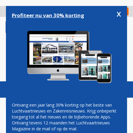
Overslaan
en
x
Digitaal Magazine
Registreer
Check in
naar
Profiteer nu van 30% korting
de
inhoud
gaan
Magazine
Podcasts
Vacatures
Toggl
naviga
Ontvang een jaar lang 30% korting op het beste van
Luchtvaartnieuws en Zakenreisnieuws. Krijg onbeperkt
toegang tot al het nieuws en de bijbehorende Apps.
LUFTHANSA A350 MOET
Ontvang tevens 12 maanden het Luchtvaartnieuws
OMVLIEGEN NAAR KAAPSTAD
Magazine in de mail of op de mat.