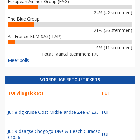
European Airlines Group (EAG)
24% (42 stemmen)
The Blue Group
21% (36 stemmen)
Air-France-KLM-SAS(-TAP)
6% (11 stemmen)
Totaal aantal stemmen: 170
Meer polls
VOORDELIGE RETOURTICKETS
TUI vliegtickets
TUI
Jul: 8-dg cruise Oost Middellandse Zee €1235
TUI
Jul: 9-daagse Chogogo Dive & Beach Curacao
TUI
€1056