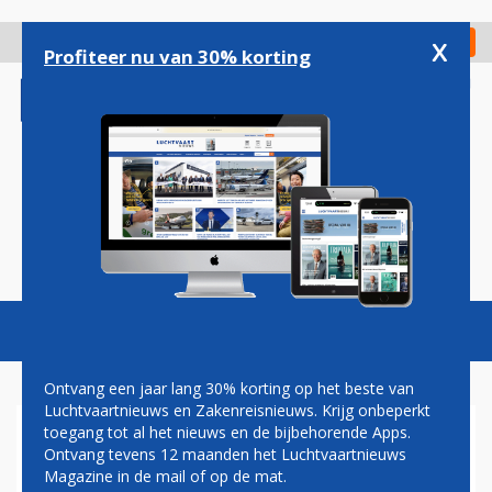
Overslaan
en
x
Digitaal Magazine
Registreer
Check in
naar
Profiteer nu van 30% korting
de
inhoud
gaan
Magazine
Podcasts
Vacatures
Toggl
naviga
Ontvang een jaar lang 30% korting op het beste van
Luchtvaartnieuws en Zakenreisnieuws. Krijg onbeperkt
toegang tot al het nieuws en de bijbehorende Apps.
A350
Ontvang tevens 12 maanden het Luchtvaartnieuws
Magazine in de mail of op de mat.