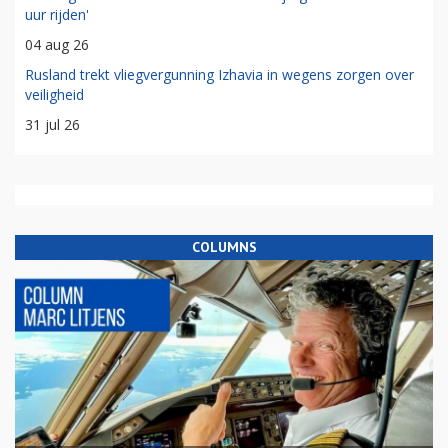
uur rijden'
04 aug 26
Rusland trekt vliegvergunning Izhavia in wegens zorgen over
veiligheid
31 jul 26
COLUMNS