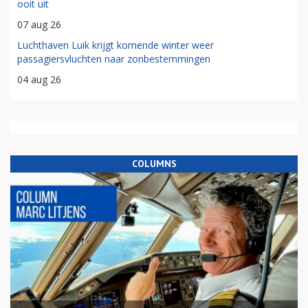
ooit uit
07 aug 26
Luchthaven Luik krijgt komende winter weer
passagiersvluchten naar zonbestemmingen
04 aug 26
COLUMNS