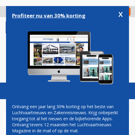
Overslaan
en
x
Digitaal Magazine
Registreer
Check in
naar
Profiteer nu van 30% korting
de
inhoud
gaan
Magazine
Podcasts
Vacatures
Toggl
naviga
Ontvang een jaar lang 30% korting op het beste van
Luchtvaartnieuws en Zakenreisnieuws. Krijg onbeperkt
toegang tot al het nieuws en de bijbehorende Apps.
LUFTHANSA PROBEERT
Ontvang tevens 12 maanden het Luchtvaartnieuws
STAKING VIA RECHTER TEGEN
Magazine in de mail of op de mat.