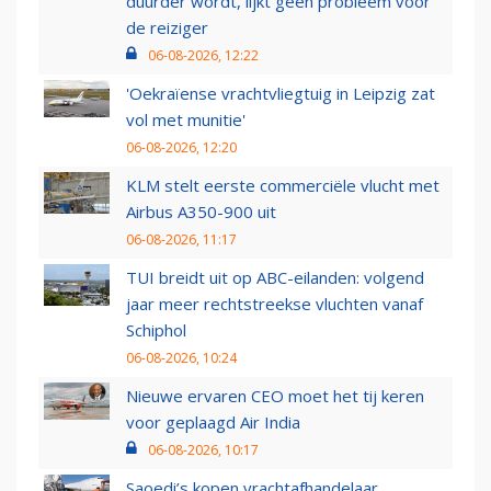
duurder wordt, lijkt geen probleem voor
de reiziger
06-08-2026, 12:22
'Oekraïense vrachtvliegtuig in Leipzig zat
vol met munitie'
06-08-2026, 12:20
KLM stelt eerste commerciële vlucht met
Airbus A350-900 uit
06-08-2026, 11:17
TUI breidt uit op ABC-eilanden: volgend
jaar meer rechtstreekse vluchten vanaf
Schiphol
06-08-2026, 10:24
Nieuwe ervaren CEO moet het tij keren
voor geplaagd Air India
06-08-2026, 10:17
Saoedi’s kopen vrachtafhandelaar