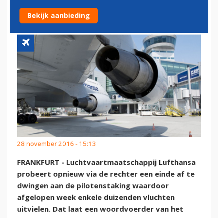
TE HOUDEN
Bekijk aanbieding
28 november 2016 - 15:13
FRANKFURT - Luchtvaartmaatschappij Lufthansa
probeert opnieuw via de rechter een einde af te
dwingen aan de pilotenstaking waardoor
afgelopen week enkele duizenden vluchten
uitvielen. Dat laat een woordvoerder van het