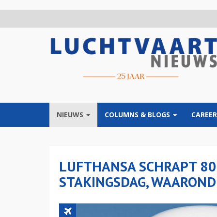
Overslaan
en
naar
de
inhoud
gaan
NIEUWS
COLUMNS & BLOGS
CAREER
LUFTHANSA SCHRAPT 80
STAKINGSDAG, WAAROND