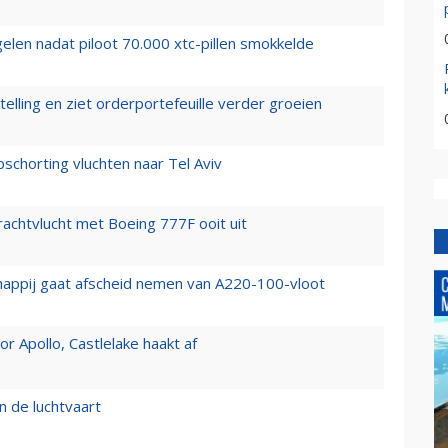
elen nadat piloot 70.000 xtc-pillen smokkelde
elling en ziet orderportefeuille verder groeien
chorting vluchten naar Tel Aviv
vrachtvlucht met Boeing 777F ooit uit
happij gaat afscheid nemen van A220-100-vloot
 Apollo, Castlelake haakt af
n de luchtvaart