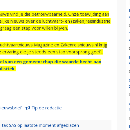
ieuws vind je die betrouwbaarheid. Onze toewijding aan
ijke nieuws over de luchtvaart- en (zaken)reisindustrie
raag een stap voor willen blijven.
Luchtvaartnieuws Magazine en Zakenreisnieuws.nl krijg
e ervaring die je steeds een stap voorsprong geeft.
el van een gemeenschap die waarde hecht aan
listiek.
nieuwsbrief
Tip de redactie
 tak SAS op laatste moment afgeblazen