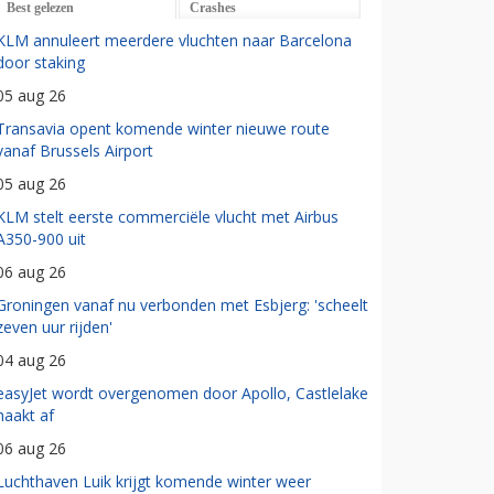
Best gelezen
Crashes
KLM annuleert meerdere vluchten naar Barcelona
door staking
05 aug 26
Transavia opent komende winter nieuwe route
vanaf Brussels Airport
05 aug 26
KLM stelt eerste commerciële vlucht met Airbus
A350-900 uit
06 aug 26
Groningen vanaf nu verbonden met Esbjerg: 'scheelt
zeven uur rijden'
04 aug 26
easyJet wordt overgenomen door Apollo, Castlelake
haakt af
06 aug 26
Luchthaven Luik krijgt komende winter weer