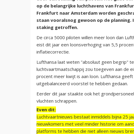
op de belangrijke luchthavens van Frankfu
Frankfurt naar Amsterdam worden geschrap
staan vooralsnog gewoon op de planning. I
staking getroffen.
De circa 5000 piloten willen meer loon dan Luf
eist dit jaar een loonsverhoging van 5,5 proce
inflatiecorrectie.
Lufthansa laat weten "absoluut geen begrip" t
luchtvaartmaatschappij zou toegeven aan de eis
procent meer kwijt is aan loon. Lufthansa geef
uitgebalanceerd voorstel te hebben gedaan.
Eerder dit jaar staakte ook het grondpersonee
vluchten schrappen.
Even dit:
Luchtvaartnieuws bestaat inmiddels bijna 25 jaa
nieuwkomers met veel minder historie om aand
platforms te hebben die niet alleen nieuws bre