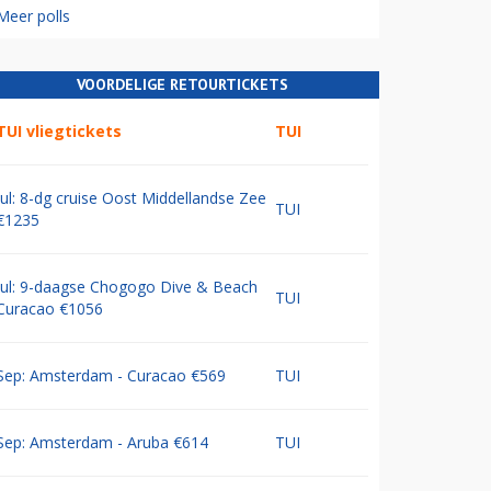
Meer polls
VOORDELIGE RETOURTICKETS
TUI vliegtickets
TUI
Jul: 8-dg cruise Oost Middellandse Zee
TUI
€1235
Jul: 9-daagse Chogogo Dive & Beach
TUI
Curacao €1056
Sep: Amsterdam - Curacao €569
TUI
Sep: Amsterdam - Aruba €614
TUI