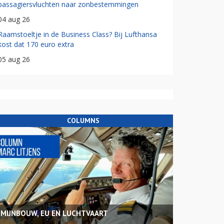
passagiersvluchten naar zonbestemmingen
04 aug 26
Raamstoeltje in de Business Class? Bij Lufthansa
kost dat 170 euro extra
05 aug 26
COLUMNS
MIJNBOUW, EU EN LUCHTVAART