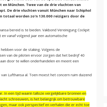
rt en München. Twee van de drie vluchten van
t. De drie vluchten vanuit München naar Schiphol
n totaal worden zo'n 130.000 reizigers door de
thansa bereid is te bieden. Vakbond Vereinigung Cockpit
nt en vanaf volgend jaar een automatische
e hebben voor de staking. Volgens de
en van de piloten ervoor zorgen dat het bedrijf 40
t aan door te willen onderhandelen en meent een
l van Lufthansa al. Toen moest het concern ruim duizend
r. In een tijd waarin talloze vergelijkbare bronnen en
acht schreeuwen, is het belangrijk om betrouwbare
ngen, maar ook perspectief en verhalen die er echt toe