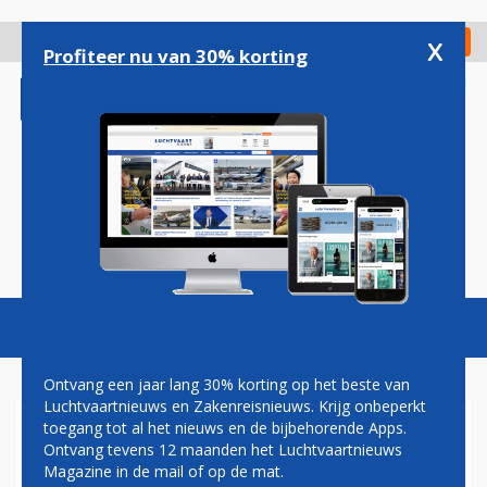
Overslaan
en
x
Digitaal Magazine
Registreer
Check in
naar
Profiteer nu van 30% korting
de
inhoud
gaan
Magazine
Podcasts
Vacatures
Toggl
naviga
Ontvang een jaar lang 30% korting op het beste van
Luchtvaartnieuws en Zakenreisnieuws. Krijg onbeperkt
toegang tot al het nieuws en de bijbehorende Apps.
LUFTHANSA TIJDELIJK NIET
Ontvang tevens 12 maanden het Luchtvaartnieuws
NAAR TEHERAN VANWEGE
Magazine in de mail of op de mat.