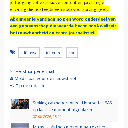
je toegang tot exclusieve content en jarenlange
ervaring die je steeds een stap voorsprong geeft.
Abonneer je vandaag nog en word onderdeel van
een gemeenschap die waarde hecht aan kwaliteit,
betrouwbaarheid en échte journalistiek.
lufthansa
teheran
iran
Verstuur per e-mail
Meld u aan voor de nieuwsbrief
Tip de redactie
Staking cabinepersoneel Noorse tak SAS
op laatste moment afgeblazen
07-08-2026, 15:11
Malaysia Airlines neemt maatregelen