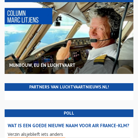
MIJNBOUW, EU EN LUCHTVAART
PARTNERS VAN LUCHTVAARTNIEUWS.NL!
POLL
WAT IS EEN GOEDE NIEUWE NAAM VOOR AIR FRANCE-KLM?
Verzin alsjeblieft iets anders