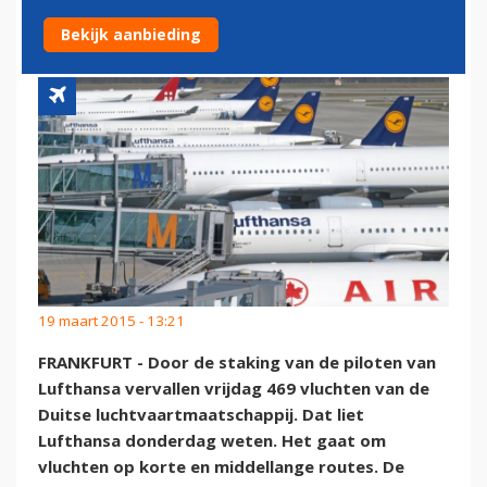
GEANNULEERD
Bekijk aanbieding
19 maart 2015 - 13:21
FRANKFURT - Door de staking van de piloten van
Lufthansa vervallen vrijdag 469 vluchten van de
Duitse luchtvaartmaatschappij. Dat liet
Lufthansa donderdag weten. Het gaat om
vluchten op korte en middellange routes. De