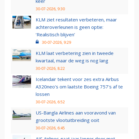
keer
30-07-2026, 9:30
KLM ziet resultaten verbeteren, maar
achteroverleunen is geen optie:
‘Realistisch blijven’
30-07-2026, 9:29
KLM laat verbetering zien in tweede
kwartaal, maar de weg is nog lang
30-07-2026, 8:22
Icelandair tekent voor zes extra Airbus
A320neo's om laatste Boeing 757's af te
lossen
30-07-2026, 6:52
US-Bangla Airlines aan vooravond van
grootste vlootuitbreiding ooit
30-07-2026, 6:45
AIS Airlines gaat jaar langer door met