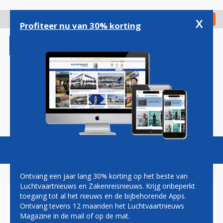
Overslaan
en
x
Digitaal Magazine
Registreer
Check in
naar
Profiteer nu van 30% korting
de
inhoud
gaan
Magazine
Podcasts
Vacatures
Toggl
naviga
Ontvang een jaar lang 30% korting op het beste van
Luchtvaartnieuws en Zakenreisnieuws. Krijg onbeperkt
toegang tot al het nieuws en de bijbehorende Apps.
LUFTHANSA: VRIJDAG BIJNA
Ontvang tevens 12 maanden het Luchtvaartnieuws
500 VLUCHTEN
Magazine in de mail of op de mat.