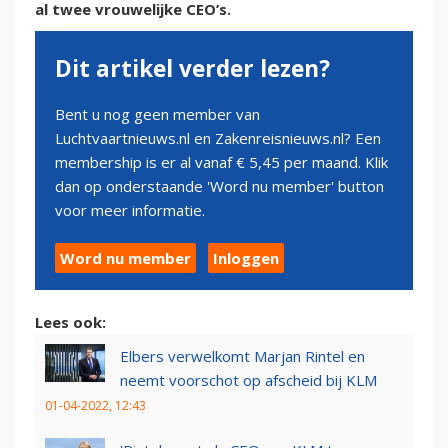
al twee vrouwelijke CEO’s.
Dit artikel verder lezen?
Bent u nog geen member van
Luchtvaartnieuws.nl en Zakenreisnieuws.nl? Een
membership is er al vanaf € 5,45 per maand. Klik
dan op onderstaande 'Word nu member' button
voor meer informatie.
Word nu member
Inloggen
Lees ook:
Elbers verwelkomt Marjan Rintel en
neemt voorschot op afscheid bij KLM
01-04-2022, 12:43