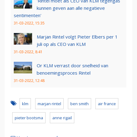
'Rintel moet als CEO van KLM tegengas
kunnen geven aan alle negatieve
sentimenten'
31-03-2022, 15:35
Marjan Rintel volgt Pieter Elbers per 1
juli op als CEO van KLM
31-03-2022, 8:41
Or KLM verrast door snelheid van
benoemingsproces Rintel
31-03-2022, 12:48
klm
marjan rintel
ben smith
air france
pieter bootsma
anne rigail