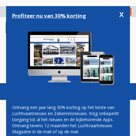
Overslaan
en
x
Digitaal Magazine
Registreer
Check in
naar
Profiteer nu van 30% korting
de
inhoud
gaan
Magazine
Podcasts
Vacatures
Toggl
naviga
Ontvang een jaar lang 30% korting op het beste van
Luchtvaartnieuws en Zakenreisnieuws. Krijg onbeperkt
toegang tot al het nieuws en de bijbehorende Apps.
MARJAN RINTEL WACHT
Ontvang tevens 12 maanden het Luchtvaartnieuws
ZWARE DOSSIERS BIJ KLM
Magazine in de mail of op de mat.